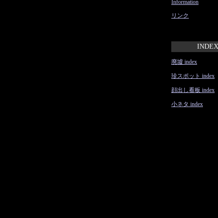
Information
リンク
INDE
廃墟 index
珍スポット index
顔出し看板 index
小ネタ index