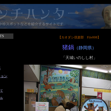
TS
【カオダシ倶楽部 File008】
猪鍋
（静岡県）
「天城いのしし村」
部
ション
て
ル