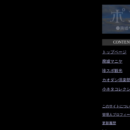
CONTEN
トップページ
廃墟マニヤ
珍スポ観光
カオダシ倶楽
小ネタコレク
このサイトについ
管理人プロフィー
更新履歴