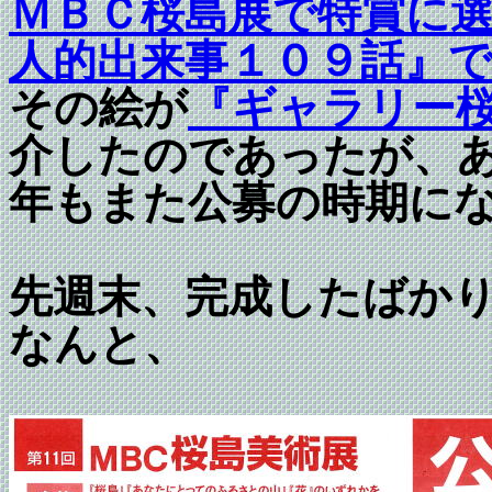
ＭＢＣ桜島展で特賞に
人的出来事１０９話』
その絵が
『ギャラリー
介したのであったが、
年もまた公募の時期に
先週末、完成したばか
なんと、