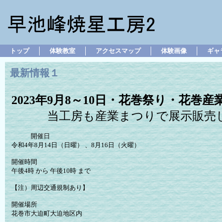
トップ
体験教室
アクセスマップ
体験画像
ギャ
最新情報１
2023年9月8～10日・花巻祭り・花巻
当工房も産業まつりで展示販売し
開催日
令和4年8月14日（日曜） 、8月16日（火曜）
開催時間
午後4時 から 午後10時 まで
【注）周辺交通規制あり】
開催場所
花巻市大迫町大迫地区内