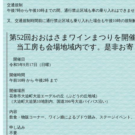
交通規制
午後7時から午後10時までの間、通行禁止区域も車の乗り入れはできませ
又、交通規制時間前に通行禁止区域も乗り入れた場合も午後10時の規制
第52回おおはさまワインまつりを開催
当工房も会場地域内です。是非お寄
開催日
令和5年9月17日（日曜）
開催時間
午前10時 から 午後2時 まで
開催場所
花巻市大迫町大迫エーデルの丘（ぶどうの丘地域）
（大迫町大迫第10地割内、国道396号大迫バイパス沿い）
内容
飲食・物販コーナー、ワイン娘によるブドウ踏み、ステージイベント、
申し込み
不要