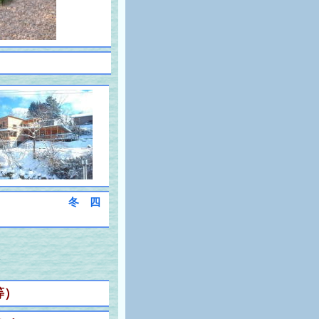
冬 四
等）