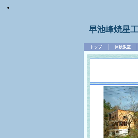
早池峰焼星
トップ
体験教室