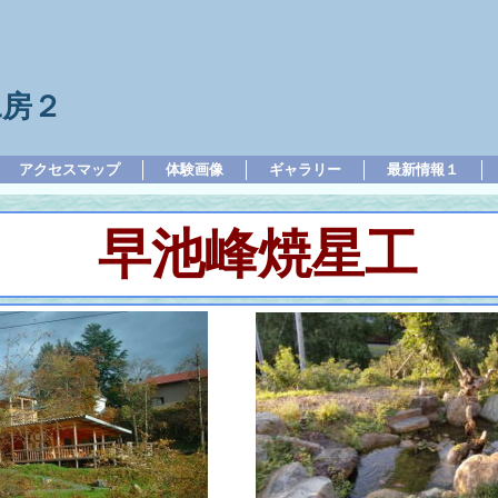
工房２
アクセスマップ
体験画像
ギャラリー
最新情報１
早池峰焼星工