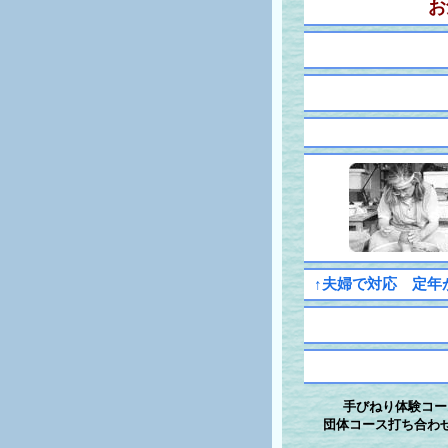
お
↑夫婦で対応 定年
手びねり体験コー
団体コース打ち合わ