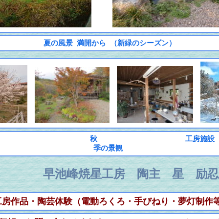
夏の風景 満開から （新緑のシーズン）
秋 工房施設 
季の景観
早池峰焼星工房 陶主 星 励忍
工房作品・陶芸体験（電動ろくろ・手びねり・夢灯制作