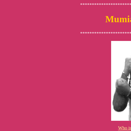
*********************
Mumia
*********************
Who i