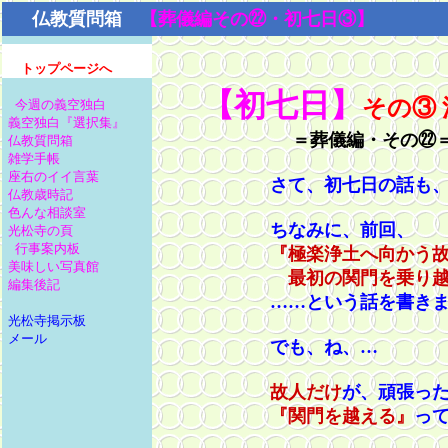
仏教質問箱
【葬儀編その㉒・初七日③】
トップページへ
【初七日】
その③
今週の義空独白
義空独白『選択集』
＝葬儀編・その㉒
仏教質問箱
雑学手帳
座右のイイ言葉
さて、初七日の話も、
仏教歳時記
色んな相談室
ちなみに、前回、
光松寺の頁
行事案内板
『極楽浄土へ向かう
美味しい写真館
最初の関門を乗り越える
編集後記
……という話を書きま
光松寺掲示板
メール
でも、ね、…
故人だけ
が、頑張っ
『関門を越える』
っ