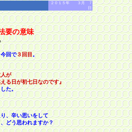
２０１５年 ３月 ７
日
 法要の意味
＝
今回で
３回目
。
故人が
日が初七日なのです』
した。
たり、辛い思いをして
て、どう思われますか？