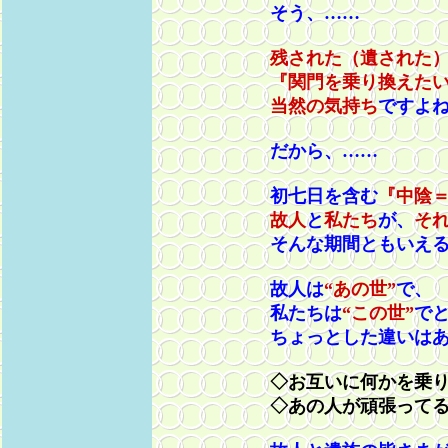
そう、……
残された（遺された
『関門を乗り換えた
当然の気持ち
ですよ
だから、……
初七日を含む
『中陰
故人
と
私たち
が、
そ
そんな期間ともいえるの
故人は
“あの世”
で、
私たちは
“この世”
で
ちょっとした違いはあり
◇お互いに何かを乗り越
◇あの人が頑張ってるん