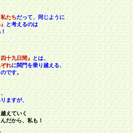
）私たち
だって、同じように
い』
と考えるのは
ね！
＝四十九日間』
とは、
れぞれ
に関門を乗り越える、
です。
と、
ますが、
えていく
だから、私も！