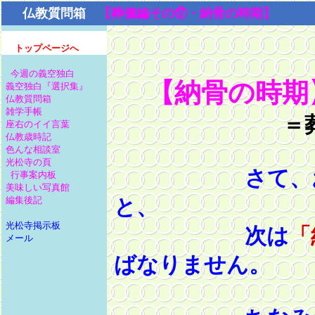
仏教質問箱
【葬儀編その⑰・納骨の時期】
トップページへ
今週の義空独白
【納骨の時期
義空独白『選択集』
仏教質問箱
雑学手帳
＝
座右のイイ言葉
仏教歳時記
色んな相談室
光松寺の頁
さて、お骨上
行事案内板
美味しい写真館
編集後記
と、
光松寺掲示板
次は
「
メール
ばなりません。