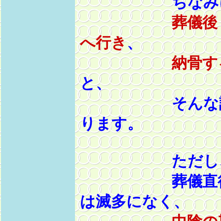
ちなみに、
葬儀後
へ行き
、
納骨す
と、
そんな話を聞
ります。
ただし、現
葬儀直後に納
は滅多になく、