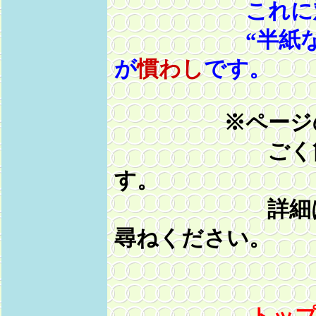
これに対
“半紙な
が
慣わし
です。
※ページ
ごく簡単に
す。
詳細は遠慮
尋ねください。