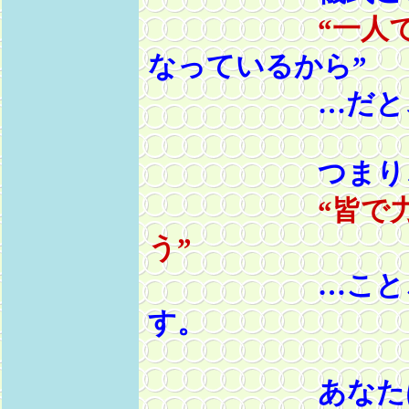
“一人
なっているから”
…だと、お考
つまり、儀
“皆で
う”
…ことこそが
す。
あなたは、