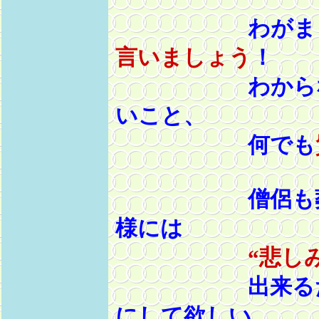
わがまま。悩
言いましょう
！
わからないこ
いこと、
何でも
僧侶も葬儀社
様には
“悲し
出来るだ
にして欲しい、