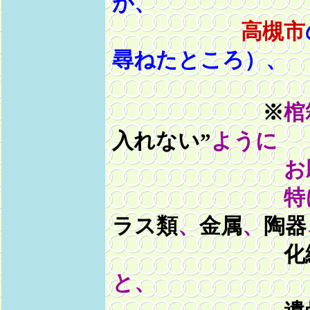
が、
高槻市
尋ねたところ）、
※
棺
入れない”
ように
お願いし
特に
ラス類
、
金属
、
陶器
化
と、