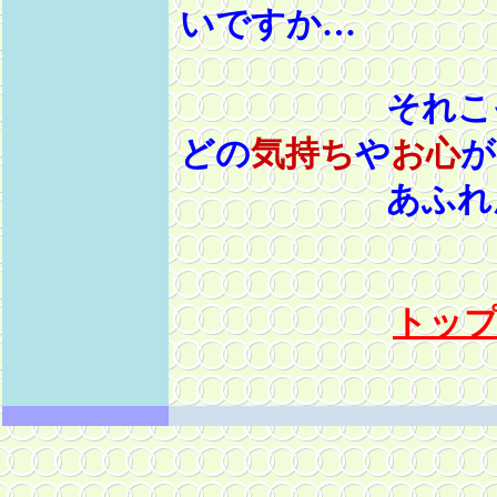
いですか…
それこそ、数
どの
気持ち
や
お心
が
あふれんば
トッ