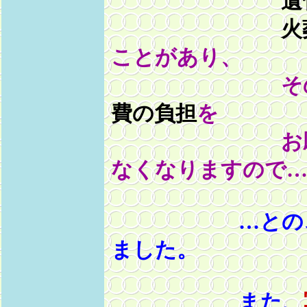
遺
火
ことがあり、
その場
費の負担
を
お願いしな
なくなりますので
…との、ご説
ました。
また、