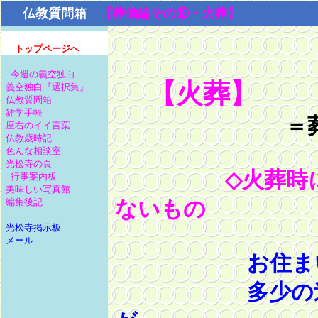
仏教質問箱
【葬儀編その⑫・火葬】
トップページへ
今週の義空独白
【火葬
】
義空独白『選択集』
仏教質問箱
雑学手帳
＝
座右のイイ言葉
仏教歳時記
色んな相談室
光松寺の頁
◇火葬時
行事案内板
美味しい写真館
編集後記
ないもの
光松寺掲示板
メール
お住まいの地
多少の違いは