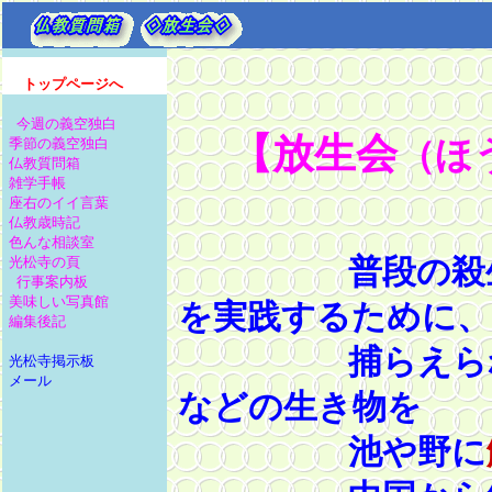
トップページへ
今週の義空独白
【放生会
季節の義空独白
（ほ
仏教質問箱
雑学手帳
座右のイイ言葉
仏教歳時記
色んな相談室
光松寺の頁
普段の殺生・
行事案内板
美味しい写真館
を実践するために、
編集後記
捕らえられ
光松寺掲示板
メール
などの生き物を
池や野に