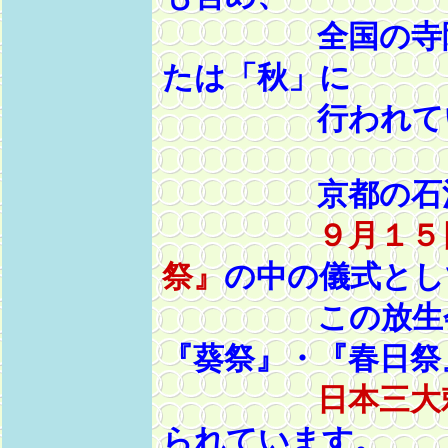
全国の寺院や
たは「秋」に
行われてい
京都の石清水
９月１５
祭』
の中の儀式とし
この放生会が
『葵祭』・『春日祭
日本三大
られています。