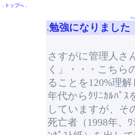
.
トップ
へ
.
<-
.
勉強になりました
さすがに管理人さ
く」・・・こちら
ることを120%理
年代からｸﾘﾆｶﾙﾊﾟ
していますが、その
死亡者（1998年、ﾜｼ