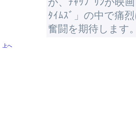
が、ﾁｬｯﾌﾟﾘﾝが映画
ﾀｲﾑｽﾞ」の中で
奮闘を期待します
上へ