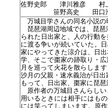
佐野史郎 津川雅彦 村
笹野高史 田口浩正
万城目学さんの同名小説の
琵琶湖周辺地域では、琵琶
られた日出家と、人の行動を
に渡る争いが続いていた。日
家にやってきた涼介は、日出
学、そこで棗家の跡取り・広
月を巡って火花を散らします
沙月の父親・速水義治が日出
もって、日出家、棗家に琵琶
原作者の万城目さんらしい
用いるときには相手にはもの
には笑ってしまいます。原作