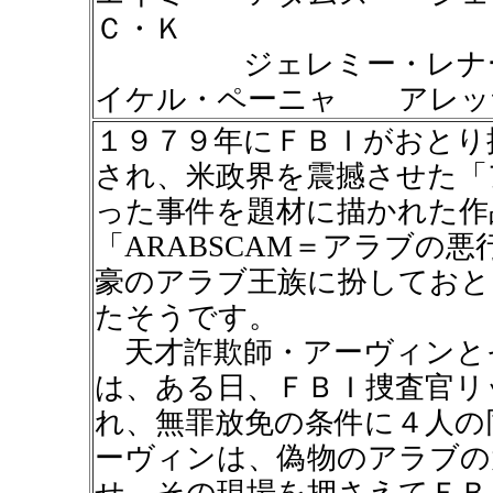
Ｃ・Ｋ
ジェレミー・レナー 
イケル・ペーニャ アレッ
１９７９年にＦＢＩがおとり
され、米政界を震撼させた「
った事件を題材に描かれた作
「ARABSCAM＝アラブの
豪のアラブ王族に扮しておと
たそうです。
天才詐欺師・アーヴィンと
は、ある日、ＦＢＩ捜査官リ
れ、無罪放免の条件に４人の
ーヴィンは、偽物のアラブの