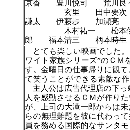
京香 豊川悦司 荒川良
玄里 田中要次 風
謙太 伊藤歩 加瀬亮 
木村祐一 松本伊代
郎 福本清三 柄本時生
とても楽しい映画でした。
ワイト家族シリーズ”のＣＭ
す。金曜日の仕事帰りに観て
て笑うことができる素敵な作
主人公は広告代理店の下っ
人を感動させるＣＭが作りた
が、上司の大滝一郎からは未
らの無理難題を彼に代わって
員を務める国際的なサンタモ