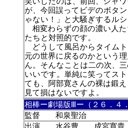
笑いしたのは、前回、シャワ
が、今回誤ってビデのボタン
ゃない！」と大騒ぎするルシ
相変わらずの顔の濃い人たち
たちと対照的です。
どうして風呂からタイムト
元の世界に戻るのかという理
ん。そんなことは二の次、三
いいです。単純に笑ってスト
ても、阿部寛さんの裸は鍛え
見て損はないですよ。
相棒ー劇場版Ⅲー（２６．４
監督 和泉聖治
出演 水谷豊 成宮寛貴