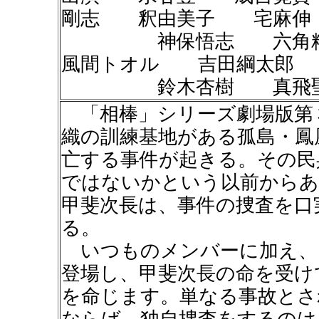
剛志 釈由美子 宅麻伸
神保悟志 六角精
風間トオル 吉田綱太郎
鈴木杏樹 真飛聖
「相棒」シリーズ劇場版第
織の訓練基地がある孤島・鳳
亡する事件が起きる。その民
ではないかという以前からあ
甲斐次長は、事件の捜査を口
る。
いつものメンバーに加え、
登場し、甲斐次長の命を受け
を命じます。単なる事故とさ