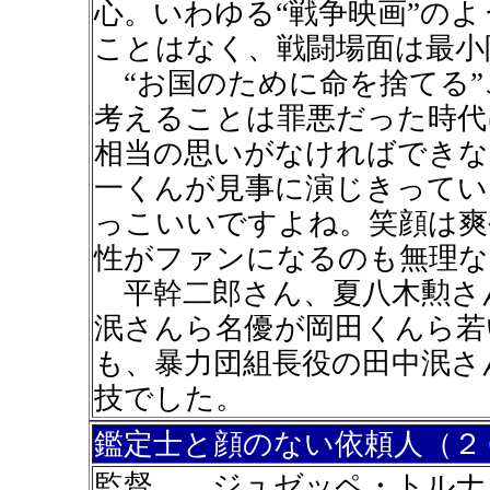
心。いわゆる“戦争映画”の
ことはなく、戦闘場面は最小
“お国のために命を捨てる”
考えることは罪悪だった時代
相当の思いがなければできな
一くんが見事に演じきってい
っこいいですよね。笑顔は爽
性がファンになるのも無理な
平幹二郎さん、夏八木勲さ
泯さんら名優が岡田くんら若
も、暴力団組長役の田中泯さ
技でした。
鑑定士と顔のない依頼人（２
監督 ジュゼッペ・トルナ