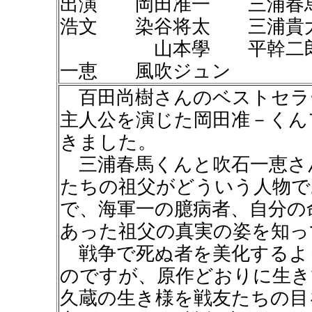
出演 岡田准一 三浦春
浩文 染谷将太 三浦貴
山本學 平幹二郎 
一恵 風吹ジュン
百田尚樹さんのベストセラ
主人公を演じた岡田准－くん
きました。
三浦春馬くんと吹石一恵さ
たちの祖父がどういう人物で
で、海軍一の臆病者、自分の
あった祖父の真実の姿を知っ
戦争で死ぬ者を美化するよ
のですが、原作どおりに生き
久蔵の生き様を戦友たちの目