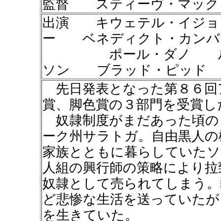
監督 スティーヴ・マック
出演 キウェテル・イジョ
ー ベネディクト・カンバ
ポール・ダノ ルピ
ソン ブラッド・ピッド
先日発表となった第８６回
賞、脚色賞の３部門を受賞し
奴隷制度がまだあった頃の
ーク州サラトガ。自由黒人の
家族とともに暮らしていたソ
人組の興行師の策略により拉
奴隷として売られてしまう。
ど悲惨な生活を送っていたが
を生きていた。