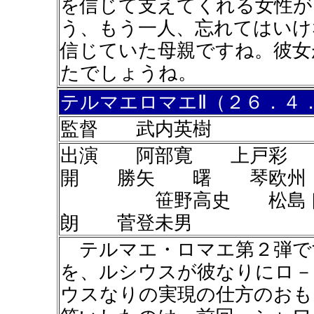
を信じて支えてくれる女性が
う、もう一人、忘れてはいけ
信じていた母親ですね。彼女
たでしょうね。
テルマエロマエⅡ（２６．４
監督 武内英樹
出演 阿部寛 上戸彩 
開 勝矢 曙 琴欧州
笹野高史 松島トモ
朗 菅登未男
テルマエ・ロマエ第２弾で
を、ルシウスが彼なりにロ－
ウスなりの実現の仕方のおも