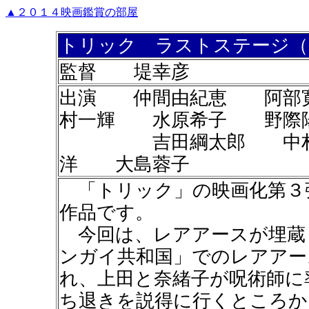
▲２０１４映画鑑賞の部屋
トリック ラストステージ（
監督 堤幸彦
出演 仲間由紀恵 阿部
村一輝 水原希子 野際
吉田綱太郎 中村育
洋 大島蓉子
「トリック」の映画化第３
作品です。
今回は、レアアースが埋蔵
ンガイ共和国」でのレアアー
れ、上田と奈緒子が呪術師に
ち退きを説得に行くところか