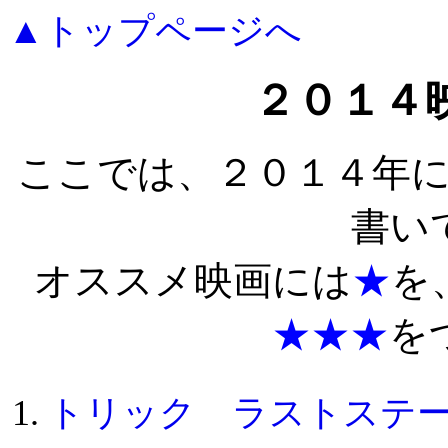
▲トップページへ
２０１４
ここでは、２０１４年
書い
オススメ映画には
★
を
★★★
を
トリック ラストステ