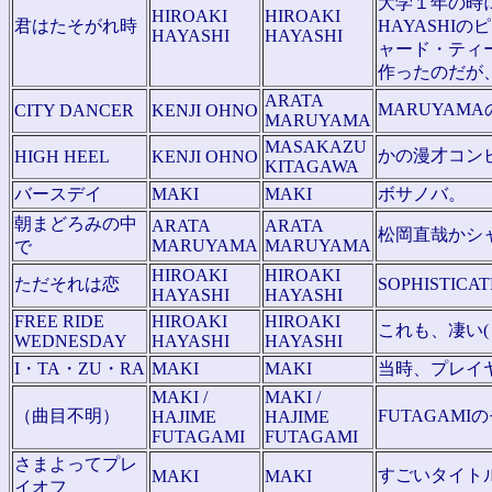
大学１年の時
HIROAKI
HIROAKI
君はたそがれ時
HAYASHI
HAYASHI
HAYASHI
ャード・ティ
作ったのだが
ARATA
MARUYAM
CITY DANCER
KENJI OHNO
MARUYAMA
MASAKAZU
かの漫才コン
HIGH HEEL
KENJI OHNO
KITAGAWA
バースデイ
MAKI
MAKI
ボサノバ。
朝まどろみの中
ARATA
ARATA
松岡直哉かシ
MARUYAMA
MARUYAMA
で
HIROAKI
HIROAKI
ただそれは恋
SOPHISTIC
HAYASHI
HAYASHI
FREE RIDE
HIROAKI
HIROAKI
これも、凄い(
WEDNESDAY
HAYASHI
HAYASHI
I・TA・ZU・RA
MAKI
MAKI
当時、プレイ
MAKI /
MAKI /
（曲目不明）
FUTAGAM
HAJIME
HAJIME
FUTAGAMI
FUTAGAMI
さまよってプレ
すごいタイト
MAKI
MAKI
イオフ