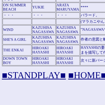
ON SUMMER
ARATA
YUKIE
****
BEACH
MARUYAMA
・・・
・・・
・・・
バラード。
(マラカニやん
KAZUHISA
KAZUHISA
"NAGASA
WIND
NAGASAWA
NAGASAWA
KAZUHISA
KAZUHISA
作者の意図と
SHE'S A GIRL
NAGASAWA
NAGASAWA
HAYASH
HIROAKI
HIROAKI
THE ENKAI
HAYASHI
HAYASHI
まを描写して
DOWN TOWN
HIROAKI
HIROAKI
次々に新バー
BOY
HAYASHI
HAYASHI
■STANDPLAY■
■HOME