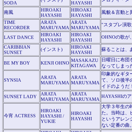
SODA
HAYASHI
HIROAKI
HIROAKI
南風
風貌＆言動と異
HAYASHI
HAYASHI
TIME
ARATA
ARATA
"スタプレ演
RECORDER
MARUYAMA
MARUYAMA
HIROAKI
HIROAKI
OHNOの歌が
LAST DANCE
HAYASHI
HAYASHI
CARIBBIAN
HIROAKI
(インスト)
蘇ることは、
SUNSET
HAYASHI
日曜日に布団
MASAKAZU
BE MY BOY
KENJI OHNO
KITAGAWA
なってしまっ
印象的なギタ
ARATA
ARATA
SYNSIA
て、ソロ後半
MARUYAMA
MARUYAMA
イドのようだ
ARATA
ARATA
HAYASHI
SUNSET LADY
MARUYAMA
MARUYAMA
大学３年生の
HIROAKI
た。当時は、
HIROAKI
今宵 ACTRESS
HAYASHI /
HAYASHI
というアレン
YUKIE
ない定番の曲。