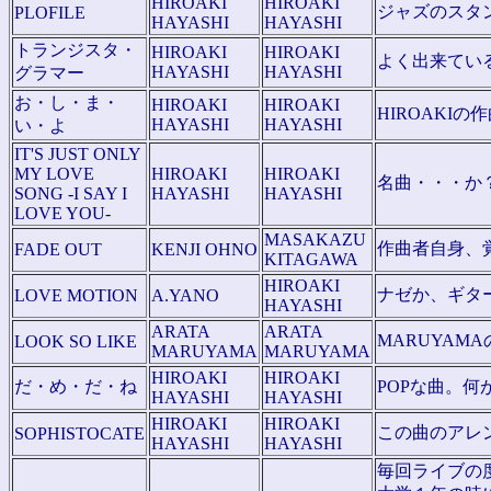
HIROAKI
HIROAKI
ジャズのスタ
PLOFILE
HAYASHI
HAYASHI
トランジスタ・
HIROAKI
HIROAKI
よく出来ている
HAYASHI
HAYASHI
グラマー
お・し・ま・
HIROAKI
HIROAKI
HIROAKI
HAYASHI
HAYASHI
い・よ
IT'S JUST ONLY
MY LOVE
HIROAKI
HIROAKI
名曲・・・か
SONG -I SAY I
HAYASHI
HAYASHI
LOVE YOU-
MASAKAZU
作曲者自身、
FADE OUT
KENJI OHNO
KITAGAWA
HIROAKI
ナゼか、ギタ
LOVE MOTION
A.YANO
HAYASHI
ARATA
ARATA
MARUYAM
LOOK SO LIKE
MARUYAMA
MARUYAMA
HIROAKI
HIROAKI
だ・め・だ・ね
POPな曲。何
HAYASHI
HAYASHI
HIROAKI
HIROAKI
この曲のアレ
SOPHISTOCATE
HAYASHI
HAYASHI
毎回ライブの