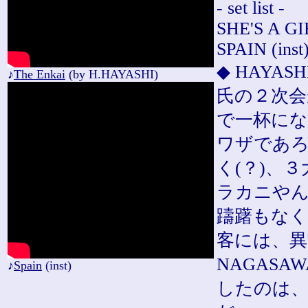
- set list -
SHE'S A G
SPAIN (inst
◆ HAYA
♪
The Enkai
(by H.HAYASHI)
氏の２次会
で一杯にな
ワザであ
く(？)、
ラカニやん
躊躇もなく
客には、異
NAGAS
♪
Spain
(inst)
したのは、