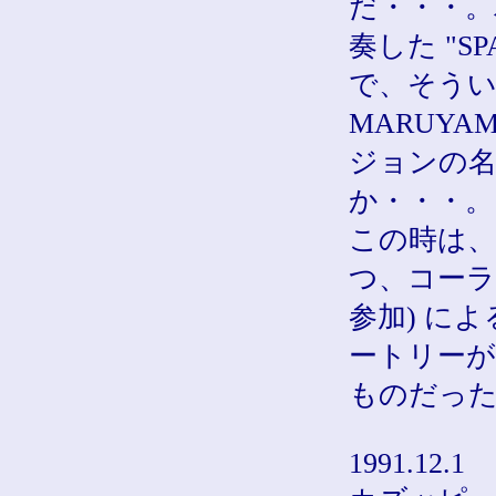
だ・・・。
奏した "S
で、そういえ
MARUY
ジョンの
か・・・。
この時は
つ、コーラス３
参加) に
ートリーが
ものだっ
1991.12.1