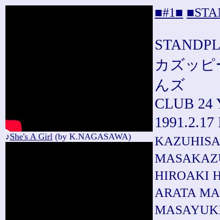
■#1■
■STA
STANDPL
カズッピー
んズ
CLUB 2
1991.2
♪
She's A Girl
(by K.NAGASAWA)
KAZUHISA
MASAKAZ
HIROAKI 
ARATA M
MASAYUK