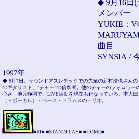
◆ 9月16日(土
メンバー
YUKIE：VO
MARUYAM
曲目
SYNSIA 
1997年
◆ 6月7日、サウンドアスレチックでの先輩の新村浩也さんの B
のギタリスト、"チャー"の信奉者。他のチャーのフォロワー
心さ。地元静岡で、LIVE活動を現在も行なっている。本人
（＋ボーカル）・ベース・ドラムスのトリオ。
■#1■
■STANDPLAY■
■HOME■