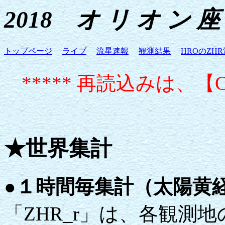
2018 オ リ オ ン 座
トップページ
ライブ
流星速報
観測結果
HROのZHR
***** 再読込みは、【
★世界集計
●１時間毎集計（太陽黄
「ZHR_r」は、各観測