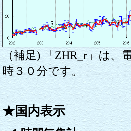
（補足) 「ZHR_r」
時３０分です。
★国内表示