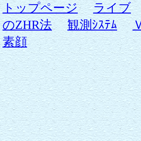
トップページ
ライブ
のZHR法
観測ｼｽﾃﾑ
素顔