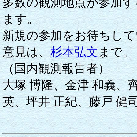
多数の観測地点が参加す
ます。
新規の参加をお待ちして
意見は、
杉本弘文
まで。
（国内観測報告者）
大塚 博隆、金津 和義、齊
英、坪井 正紀、藤戸 健