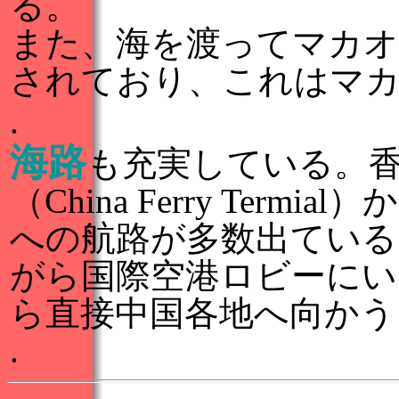
る。
また、海を渡ってマカオ
されており、これはマカ
.
海路
も充実している。
（China Ferry Te
への航路が多数出ている
がら国際空港ロビーにい
ら直接中国各地へ向かう
.