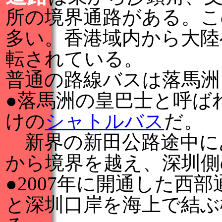
所の境界通路がある。こ
多い。香港域内から大陸
転されている。
普通の路線バスは落馬洲
●落馬洲の皇巴士と呼ば
けの
シャトルバス
だ。
新界の新田公路途中に
から境界を越え、深圳側
●2007年に開通した西
と深圳口岸を海上で結ぶ