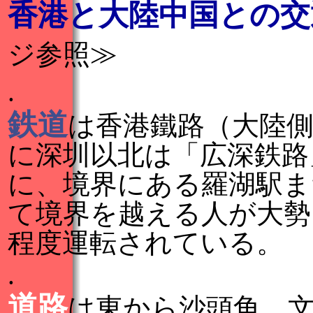
香港と大陸中国との交
ジ参照≫
.
鉄道
は香港鐵路（大陸
に深圳以北は「広深鉄路
に、境界にある羅湖駅ま
て境界を越える人が大勢
程度運転されている。
.
道路
は東から沙頭角、