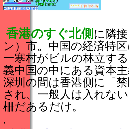
香港のすぐ北側
に隣接
ン）市。
中国の経済特区
一寒村がビルの林立する
義中国の中にある資本主
深圳の間は香港側に「禁
され、一般人は入れない
柵だあるだけ。
.