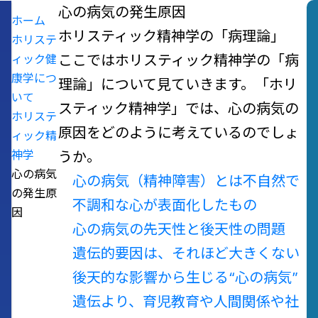
心の病気の発生原因
ホーム
ホリスティック精神学の「病理論」
ホリステ
ィック健
ここではホリスティック精神学の「病
康学につ
理論」について見ていきます。「ホリ
いて
スティック精神学」では、心の病気の
ホリステ
原因をどのように考えているのでしょ
ィック精
神学
うか。
心の病気
心の病気（精神障害）とは
不自然で
の発生原
不調和な心が表面化したもの
因
心の病気の先天性と後天性の問題
遺伝的要因は、それほど大きくない
後天的な影響から生じる“心の病気”
遺伝より、育児教育や人間関係や社