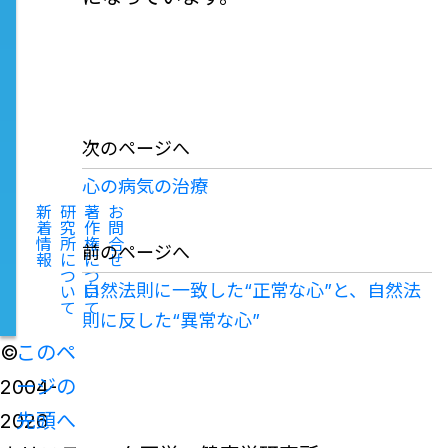
次のページへ
心の病気の治療
新
研
著
お
着
究
作
問
情
所
権
合
前のページへ
報
に
に
せ
つ
つ
自然法則に一致した“正常な心”と、自然法
い
い
て
て
則に反した“異常な心”
©
このペ
2004-
ージの
2026
先頭へ