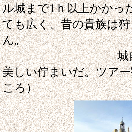
ル城まで1ｈ以上かかった
ても広く、昔の貴族は狩
ん。
城自体とても
美しい佇まいだ。ツアー割
ころ）