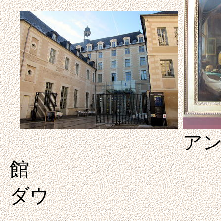
ア
館 ヘ
ダウ