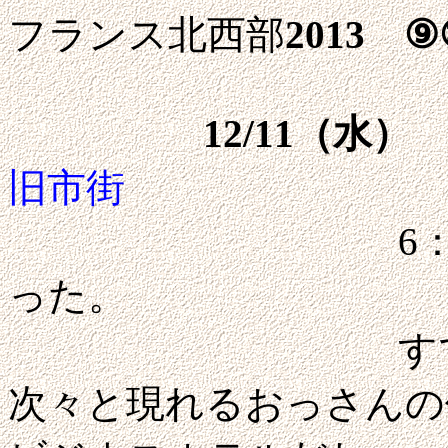
フランス北西部
2013 ⑨
12/11（水）
旧市街
6：20起床。
った。
すでに先客が
次々と現れるおっさんの