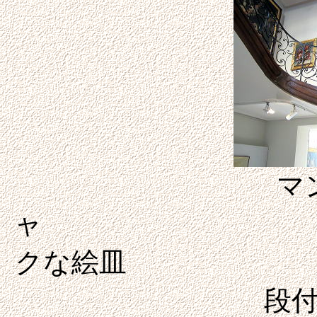
マ
ャ 
クな
段