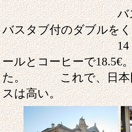
バスとトイレ
バスタブ付のダブルをく
14：0
ールとコーヒーで18.5
た。 これで、日本
スは高い。