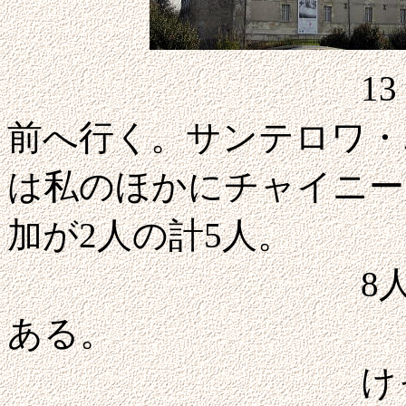
13：20前に
前へ行く。サンテロワ・
は私のほかにチャイニー
加が2人の計5人。
8人乗りのバ
ある。
けっこう飛ば