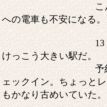
こんな運行状況
への電車も不安になる。
13：30ころ
けっこう大きい駅だ。
予約して
ェックイン。ちょっとレ
もかなり古めいていた。