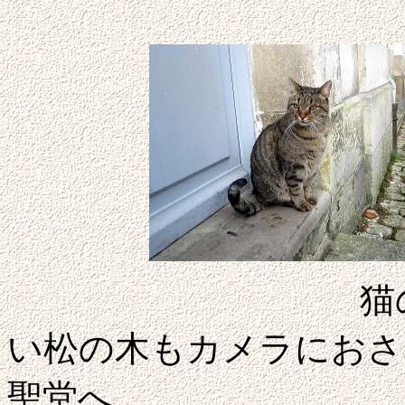
猫の相手をし
い松の木もカメラにおさ
聖堂へ。