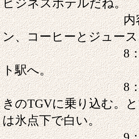
ビジネスホテルだね。
内容はバゲッ
ン、コーヒーとジュース
8：30チェッ
ト駅へ。
8：50のパリ
きのTGVに乗り込む。
は氷点下で白い。
9：37アン