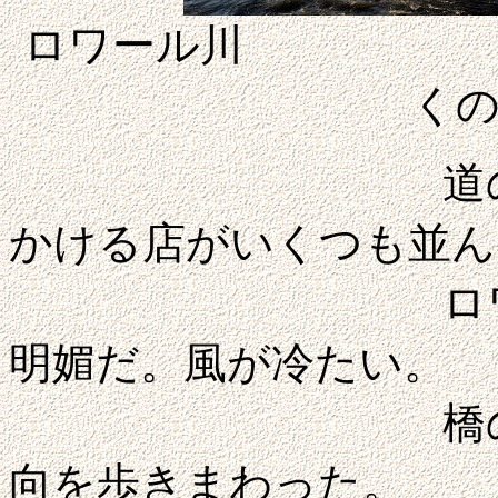
ロワー
く
道の両側にはZ
かける店がいくつも並ん
ロワール川は
明媚だ。風が冷たい。
橋の途中で引
向を歩きまわった。