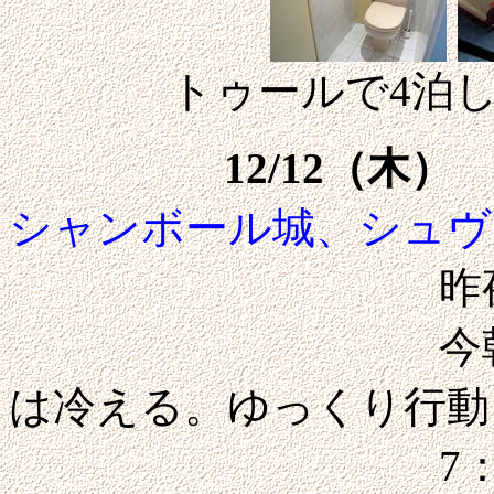
トゥールで4泊
12/12（木）
シャンボール城、シュヴ
昨夜は風邪を
今朝も零下の
は冷える。ゆっくり行動
7：30朝食へ