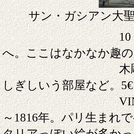
サン・ガシアン大
10：00すぎ
へ。ここはなかなか趣の
木彫り装飾の
しぎしいう部屋など。5
VINCENT展
～1816年。パリ生まれ
タリアっぽい絵が多かっ