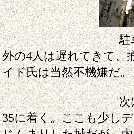
駐車場に16：
外の4人は遅れてきて、
イド氏は当然不機嫌だ。
次はシュヴェ
35に着く。ここも少し
じんまりした城だが、内