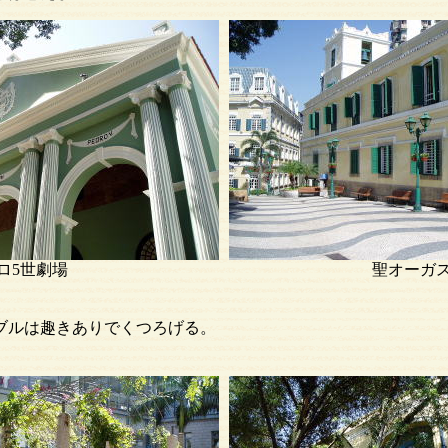
・ペドロ5世劇場 聖オーガスチン
。
は趣きありでくつろげる。
。