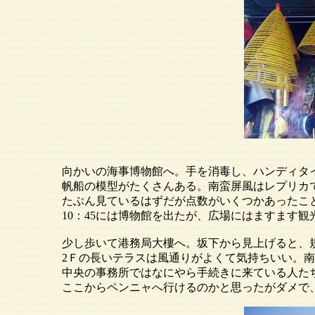
向かいの海事博物館へ。手を消毒し、ハンディタイ
帆船の模型がたくさんある。南蛮屏風はレプリカで、
たぶん見ているはずだが点数がいくつかあったことも
10：45には博物館を出たが、広場にはますます観光
少し歩いて港務局大樓へ。坂下から見上げると、規模
2Ｆの長いテラスは風通りがよくて気持ちいい。南
中央の事務所ではなにやら手続きに来ている人たちが
ここからペンニャへ行けるのかと思ったがダメで、駐車