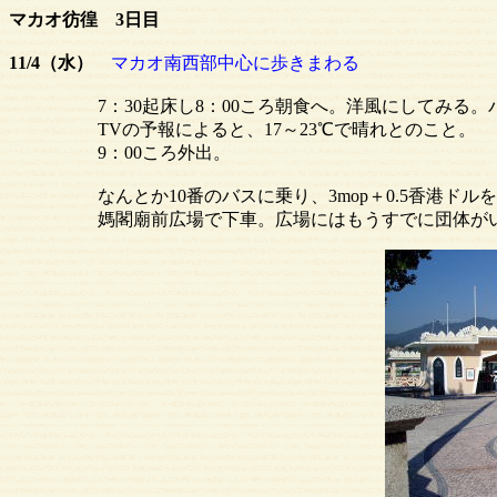
マカオ彷徨 3日目
11/4（水）
マカオ南西部中心に歩きまわる
7：30起床し8：00ころ朝食へ。洋風にしてみる。パ
TVの予報によると、17～23℃で晴れとのこと。
9：00ころ外出。
なんとか10番のバスに乗り、3mop＋0.5香港ドルを
媽閣廟前広場で下車。広場にはもうすでに団体がいく