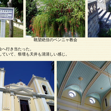
眺望絶佳のペンニャ教会
へ行き当たった。
いて、祭壇も天井も清清しい感じ。