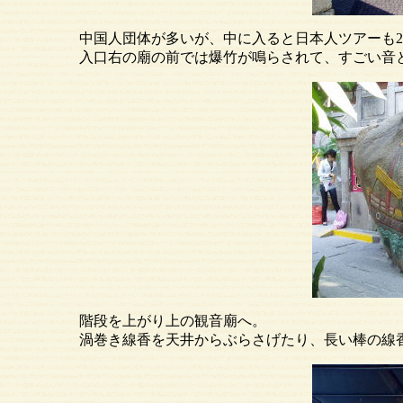
中国人団体が多いが、中に入ると日本人ツアーも2組
入口右の廟の前では爆竹が鳴らされて、すごい音
階段を上がり上の観音廟へ。
渦巻き線香を天井からぶらさげたり、長い棒の線香で