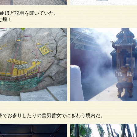
ほど説明を聞いていた。
と煙！
お参りしたりの善男善女でにぎわう境内だ。