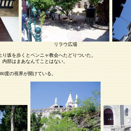
屋敷 リラウ広場 洒
坂を歩くとペンニャ教会へたどりついた。
部はまあなんてことはない。
度の視界が開けている。