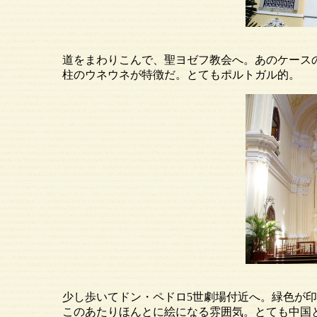
道をまわりこんで、聖ヨゼフ教会へ。あのケースの中
柱のウネウネが特徴だ。とてもポルトガル的。
少し歩いてドン・ペドロ5世劇場付近へ。緑色が印象
このあたりほんとに絵になる雰囲気。とても中国と