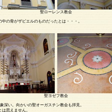
聖ローレンス教会
の骨がザビエルのものだったとは・・・。
聖ヨゼフ教会
深い。向かいの聖オーガスチン教会も拝見。
は思えません。