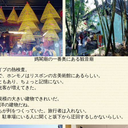
媽閣廟の一番奥にある観音廟
プの熱検査。
ホンモノはリスボンの古美術館にあるらしい。
あり、ちょっと記憶にない。
客が増えてきた。
の大きい建物できれいだ。
洋の建物だね。
列をつくっていた。旅行者は入れない。
場にいる人に聞くと坂下から迂回するしかないらしい。