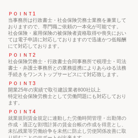
ＰＯＩＮＴ1
当事務所は行政書士・社会保険労務士業務を兼業して
おりますので、専門職ご依頼の一本化が可能です。
社会保険・雇用保険の被保険者資格取得や喪失におい
ては電子申請に対応しておりますので迅速かつ低報酬
にて対応しております。
ＰＯＩＮＴ2
社会保険労務士・行政書士合同事務所で税理士・司法
書士・弁護士事務所との業務提携によりあらゆる法務
手続きをワンストップサービスにて対応致します。
ＰＯＩＮＴ3
開業25年の実績で取引建設業者800社以上
特定社会保険労務士として労働問題にも対応しており
ます。
ＰＯＩＮＴ4
就業規則賃金規定に連動した労働時間管理・出勤簿の
作成・適正な割増計算の
賃金台帳の作成を得意とし、
未払残業等労働紛争を未然に防止し労使関係改善
に取
り組むことのサポートが出来ます。