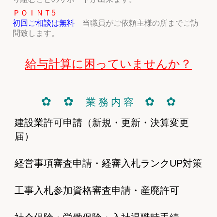
ＰＯＩＮＴ5
初回ご相談は無料
当職員がご依頼主様の所までご訪
問致します。
給与計算に困っていませんか？
✿ ✿
✿ ✿
業 務 内 容
建設業許可申請（新規・更新・決算変更
届）
経営事項審査申請・経審入札ランクUP対策
工事入札参加資格審査申請・産廃許可