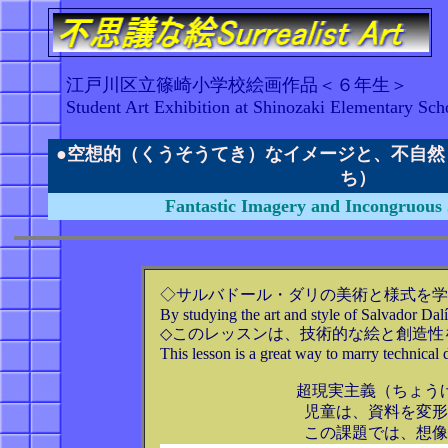
江戸川区立篠崎小学校絵画作品＜６年生＞
Student Art Exhibition at Shinozaki Elementary Sch
●空想的（くうそうてき）なイメージと、不自然
ち）
Fantastic Imagery and Incongruous 
◇サルバドール・ダリの美術と様式を学
By studying the art and style of Salvador Dalí, 
◇このレッスンは、技術的な絵と創造性
This lesson is a great way to marry technical 
超現実主義（ちょう
児童は、資料を変形
この課題では、想像