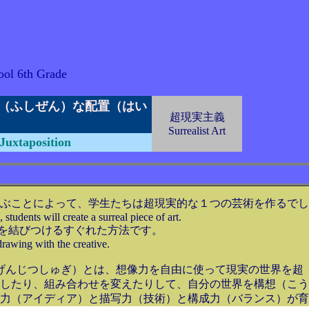
ool 6th Grade
（ふしぜん）な配置（はい
超現実主義
Surrealist Art
Juxtaposition
ぶことによって、学生たちは超現実的な１つの芸術を作るでし
students will create a surreal piece of art.
を結びつけるすぐれた方法です。
drawing with the creative.
げんじつしゅぎ）とは、想像力を自由に使って現実の世界を超
したり、組み合わせを変えたりして、自分の世界を構想（こう
力（アイディア）と描写力（技術）と構成力（バランス）が育