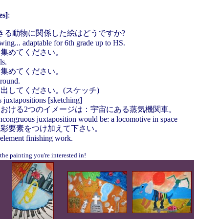
s]
:
きる動物に関係した絵はどうですか?
ng... adaptable for 6th grade up to HS.
を集めてください。
ls.
を集めてください。
ground.
出してください。(スケッチ)
juxtapositions [sketching]
おける2つのイメージは：宇宙にある蒸気機関車。
incongruous juxtaposition would be: a locomotive in space
色彩要素をつけ加えて下さい。
element finishing work.
ng you're interested in!