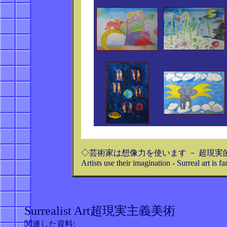
◇芸術家は想像力を使います － 超現
Artists use their imagination - Surreal art is f
Surrealist Art超現実主義美術
関連した資料: