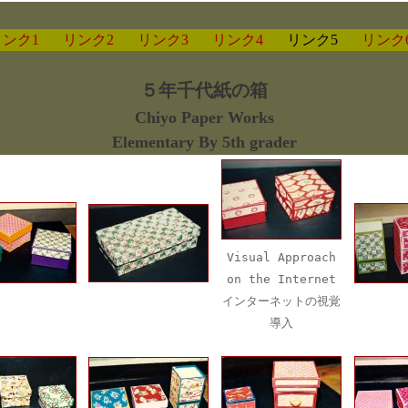
リンク1
リンク2
リンク3
リンク4
リンク5
リンク
５年千代紙の箱
Chiyo Paper Works
Elementary By 5th grader
Visual Approach
on the Internet
インターネットの視覚
導入