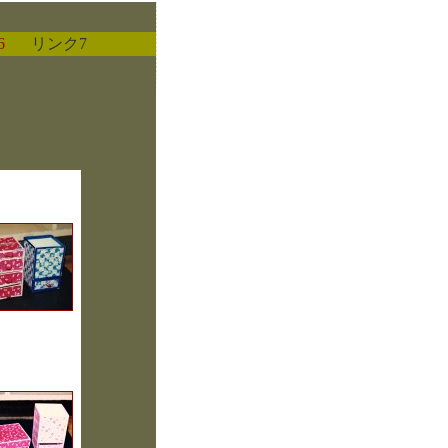
6
リンク7