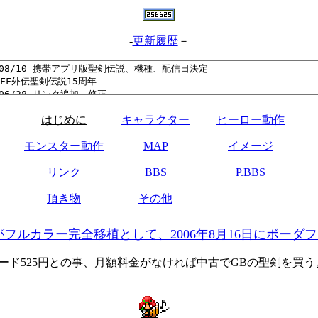
-
更新履歴
－
はじめに
キャラクター
ヒーロー動作
モンスター動作
MAP
イメージ
リンク
BBS
P.BBS
頂き物
その他
フルカラー完全移植として、2006年8月16日にボーダ
ード525円との事、月額料金がなければ中古でGBの聖剣を買