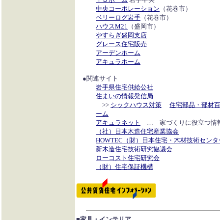
中央コーポレーション
（花巻市）
ベリーログ岩手
（花巻市）
ハウスM21
（盛岡市）
やすらぎ盛岡支店
グレース住宅販売
アーデンホーム
アキュラホーム
●関連サイト
岩手県住宅供給公社
住まいの情報発信局
>>
シックハウス対策
住宅部品・部材
ーム
アキュラネット
… 家づくりに役立つ情
（社）日本木造住宅産業協会
HOWTEC（財）日本住宅・木材技術センタ
新木造住宅技術研究協議会
ローコスト住宅研究会
（財）住宅保証機構
■家具・インテリア