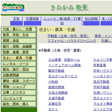
天気
交通情報
ニュース・株/為替・TV番
旬の情報
本・C
組
行政・暮らし・交通
住まい・家具・引越
教育・学校・文化
不動産（土地・住宅・賃貸）
家具・イン
新聞・放送
リフォーム・ハウスクリーニング
引越し
銀行・保険・金融業
■不動産（土地・住宅・賃貸）
医療・健康・美容
住まい・家具・引越
入山産業
-
北国ホーム
ちゅうじ不
レンタル・リース
インデュアホーム県南
常盤産業
観光・旅行・宿泊
亀田不動産
日本ハウス
自動車関連
北上ホームサービス
ハシモトホ
趣味・娯楽・スポーツ
小松組
花北不動産
買物・ショップ
新都市開発
平和不動産
仕事・ビジネス
大栄土地開発
北洲ハウジ
コンピュータ
大成不動産
北斗エステ
太陽住宅
マルダイ興
組合・団体・個人
タクミ
ユートピア