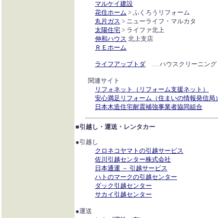
マルケイ建設
花住ホーム
> ふくろうリフォーム
丸片ガス
> ニューライフ・マルカタ
太陽住宅
> ライファ北上
伸和ハウス
北上支店
ＲＥホーム
ライフアップトダ
… ハウスクリーニング
関連サイト
リフォネット（リフォーム支援ネット）
安心満足リフォーム（住まいの情報発信局
日本木造住宅耐震補強事業者協同組合
■引越し・運送・レンタカー
●引越し
クロネコヤマトの引越サービス
佐川引越センター株式会社
日本通運 － 引越サービス
ハトのマークの引越センター
ダック引越センター
サカイ引越センター
●運送