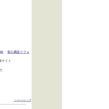
百科
安心満足リフォ
報サイト
ー
△ページトップ