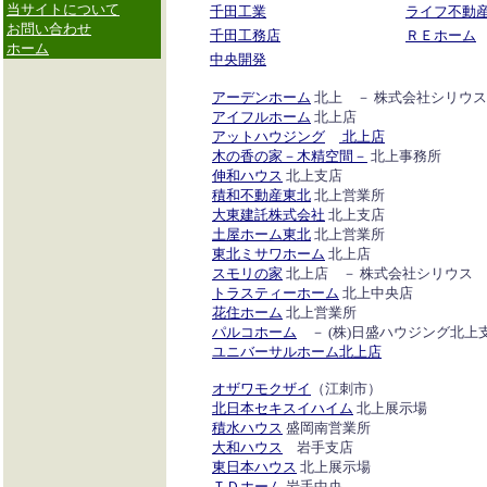
当サイトについて
千田工業
ライフ不動
お問い合わせ
千田工務店
ＲＥホーム
ホーム
中央開発
アーデンホーム
北上 － 株式会社シリウス
アイフルホーム
北上店
アットハウジング
北上店
木の香の家－木精空間－
北上事務所
伸和ハウス
北上支店
積和不動産東北
北上営業所
大東建託株式会社
北上支店
土屋ホーム東北
北上営業所
東北ミサワホーム
北上店
スモリの家
北上店 － 株式会社シリウス
トラスティーホーム
北上中央店
花住ホーム
北上営業所
パルコホーム
－ (株)日盛ハウジング北上
ユニバーサルホーム北上店
オザワモクザイ
（江刺市）
北日本セキスイハイム
北上展示場
積水ハウス
盛岡南営業所
大和ハウス
岩手支店
東日本ハウス
北上展示場
ＴＤホーム
岩手中央