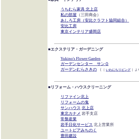
うちむら家具 北上店
私の部屋
（三田商会）
あしろ工房（安比クラフト協同組合）
安比工房
東京インテリア盛岡店
■エクステリア・ガーデニング
Yukino's Flower Garden
ガーデンセンター サンＱ
ガーデンむらさきの
（
［
いわにちリビング
］よ
■リフォーム・ハウスクリーニング
リファイン北上
リフォームの鬼
サンハウス
北上店
東北カナメ
岩手支店
常盤産業
岩手日化サービス
北上営業所
ユートピアみちのく
豊田建設