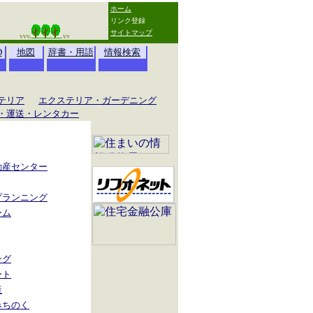
ホーム
リンク登録
サイトマップ
vvv.
.vv
D
地図
辞書・用語
情報検索
テリア
エクステリア・ガーデニング
・運送・レンタカー
動産センター
プランニング
ーム
ング
ート
産
みちのく