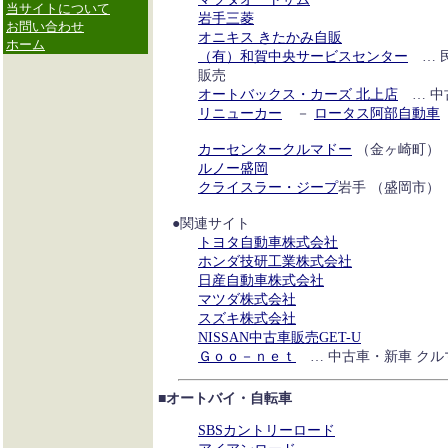
当サイトについて
岩手三菱
お問い合わせ
オニキス きたかみ自販
ホーム
（有）和賀中央サービスセンター
… 
販売
オートバックス・カーズ 北上店
… 中
リニューカー
－
ロータス阿部自動車
カーセンタークルマドー
（金ヶ崎町）
ルノー盛岡
クライスラー・ジープ
岩手 （盛岡市）
●関連サイト
トヨタ自動車株式会社
ホンダ技研工業株式会社
日産自動車株式会社
マツダ株式会社
スズキ株式会社
NISSAN中古車販売GET-U
Ｇｏｏ－ｎｅｔ
… 中古車・新車 クル
■オートバイ・自転車
SBSカントリーロード