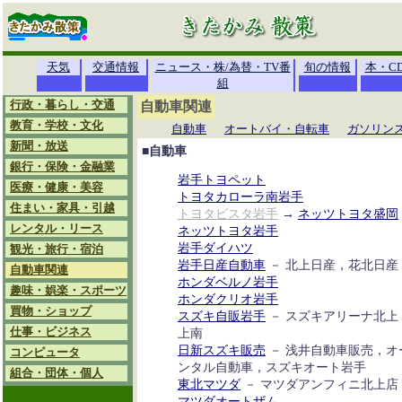
天気
交通情報
ニュース・株/為替・TV番
旬の情報
本・C
組
行政・暮らし・交通
自動車関連
教育・学校・文化
自動車
オートバイ・自転車
ガソリン
新聞・放送
■自動車
銀行・保険・金融業
岩手トヨペット
医療・健康・美容
トヨタカローラ南岩手
住まい・家具・引越
トヨタビスタ岩手
→
ネッツトヨタ盛岡
レンタル・リース
ネッツトヨタ岩手
岩手ダイハツ
観光・旅行・宿泊
岩手日産自動車
－ 北上日産，花北日産
自動車関連
ホンダベルノ岩手
趣味・娯楽・スポーツ
ホンダクリオ岩手
買物・ショップ
スズキ自販岩手
－ スズキアリーナ北上
仕事・ビジネス
上南
日新スズキ販売
－ 浅井自動車販売，オ
コンピュータ
ンタル自動車，スズキオート岩手
組合・団体・個人
東北マツダ
－ マツダアンフィニ北上店
マツダオートザム