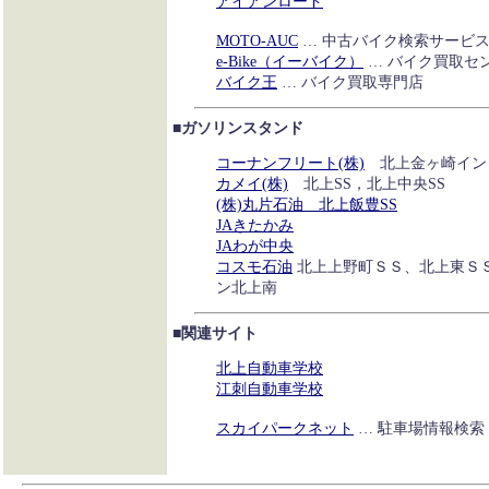
アイアンロード
MOTO-AUC
… 中古バイク検索サービ
e-Bike（イーバイク）
… バイク買取セ
バイク王
… バイク買取専門店
■ガソリンスタンド
コーナンフリート(株)
北上金ヶ崎インタ
カメイ(株)
北上SS，北上中央SS
(株)丸片石油 北上飯豊SS
JAきたかみ
JAわが中央
コスモ石油
北上上野町ＳＳ、北上東Ｓ
ン北上南
■関連サイト
北上自動車学校
江刺自動車学校
スカイパークネット
… 駐車場情報検索