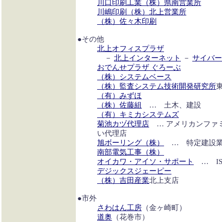
川口印刷工業（株）県南営業所
川嶋印刷（株）北上営業所
（株）佐々木印刷
●その他
北上オフィスプラザ
－
北上インターネット
－
サイバー
おでんせプラザ ぐろーぶ
（株）システムベース
（株）監査システム技術開発研究所
（有）みずほ
（株）佐藤組
… 土木、建設
（有）キミカシステムズ
菊池カヅ代理店
… アメリカンファ
い代理店
旭ボーリング（株）
… 特定建設
南部電気工事（株）
オイカワ・アイソ・サポート
… I
デジックスジェーピー
（株）吉田産業
北上支店
●市外
さわはん工房
（金ヶ崎町）
道奥
（花巻市）