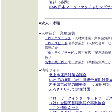
岩鋳
（盛岡）
NMS 日本マニュファクチャリングサ
■求人・求職
●人材紹介・業務請負
（株）コスミック
（人材派遣業・業務請負業
（株）スピード
岩手営業所 （人材総合サービ
職種紹介
（株）テクノサービス
岩手支店 （業務請負業
あり
高木工業（株）
北上営業所 （業務請負業ほか
●情報サイト
北上市雇用対策協議会
いわての雇用（岩手県総合雇用対策
岩手県労政能力開発課
… 雇用対策
ふるさといわて定住財団
ハローワークインターネットサービ
（社）全国民営職業紹介事業協会
しごと情報ネット