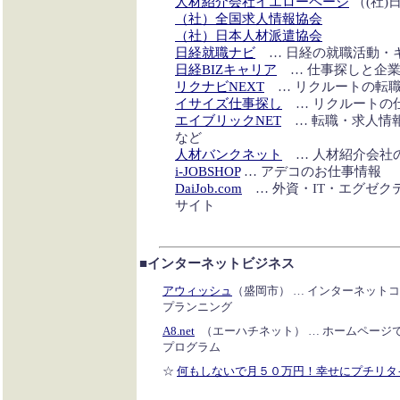
人材紹介会社イエローページ
（(社)
（社）全国求人情報協会
（社）日本人材派遣協会
日経就職ナビ
… 日経の就職活動・
日経BIZキャリア
… 仕事探しと企業
リクナビNEXT
… リクルートの転
イサイズ仕事探し
… リクルートの
エイブリックNET
… 転職・求人情
など
人材バンクネット
… 人材紹介会社
i-JOBSHOP
… アデコのお仕事情報
DaiJob.com
… 外資・IT・エグゼク
サイト
■インターネットビジネス
アウィッシュ
（盛岡市） … インターネット
プランニング
A8.net
（エーハチネット） … ホームページ
プログラム
☆
何もしないで月５０万円！幸せにプチリタ