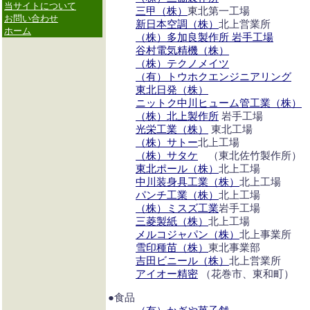
当サイトについて
三甲（株）
東北第一工場
お問い合わせ
新日本空調（株）
北上営業所
ホーム
（株）多加良製作所 岩手工場
谷村電気精機（株）
（株）テクノメイツ
（有）トウホクエンジニアリング
東北日発（株）
ニットク中川ヒューム管工業（株）
（株）北上製作所
岩手工場
光栄工業（株）
東北工場
（株）サトー
北上工場
（株）サタケ
（東北佐竹製作所）
東北ポール（株）
北上工場
中川装身具工業（株）
北上工場
パンチ工業（株）
北上工場
（株）ミスズ工業
岩手工場
三菱製紙（株）
北上工場
メルコジャパン（株）
北上事業所
雪印種苗（株）
東北事業部
吉田ビニール（株）
北上営業所
アイオー精密
（花巻市、東和町）
●食品