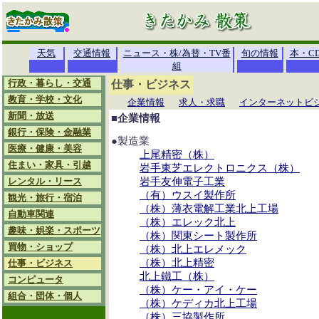
天気
交通情報
ニュース・株/為替・TV番
旬の情報
本・C
組
行政・暮らし・交通
仕事・ビジネス
教育・学校・文化
企業情報
求人・求職
インターネットビ
新聞・放送
■企業情報
銀行・保険・金融業
●製造業
医療・健康・美容
上尾精密（株）
住まい・家具・引越
岩手東芝エレクトロニクス（株）
レンタル・リース
岩手友伸電子工業
（有）ウスイ製作所
観光・旅行・宿泊
（株）薄衣電解工業北上工場
自動車関連
（株）エレック北上
趣味・娯楽・スポーツ
（株）関東シート製作所
買物・ショップ
（株）北上エレメック
（株）北上精密
仕事・ビジネス
北上鐵工（株）
コンピュータ
（株）ケー・アイ・ケー
組合・団体・個人
（株）ケディカ北上工場
（株）三協製作所