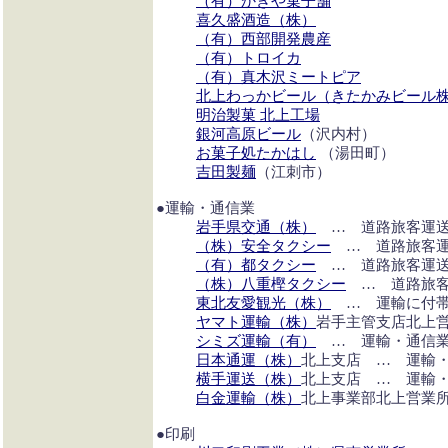
（有）かぎや菓子舗
喜久盛酒造（株）
（有）西部開発農産
（有）トロイカ
（有）真木沢ミートピア
北上わっかビール（きたかみビール
明治製菓 北上工場
銀河高原ビール
（沢内村）
お菓子処たかはし
（湯田町）
吉田製麺
（江刺市）
●運輸・通信業
岩手県交通（株）
… 道路旅客運
（株）安全タクシー
… 道路旅客運
（有）都タクシー
… 道路旅客運
（株）八重樫タクシー
… 道路旅客
東北友愛観光（株）
… 運輸に付帯
ヤマト運輸（株）
岩手主管支店北上
シミズ運輸（有）
… 運輸・通信
日本通運（株）
北上支店 … 運輸
横手運送（株）
北上支店 … 運輸
白金運輸（株）
北上事業部北上営業
●印刷