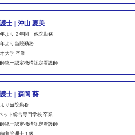
護士 | 沖山 夏美
年より２年間 他院勤務
年より当院勤務
オ大学 卒業
師統一認定機構認定看護師
士 | 森岡 葵
より当院勤務
都ペット総合専門学校 卒業
師統一認定機構認定看護師
飼養管理士１級