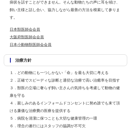
病状を話すことができません。そんな動物たちの声に耳を傾け、
飼い主様と話し合い、協力しながら最善の方法を模索して参りま
す。
日本獣医師会会員
大阪府獣医師会会員
日本小動物獣医師会会員
治療方針
１．どの動物にも一つしかない「命」を最も大切に考える
２．正確でスピーディな診断と適切な治療で高い治癒率を目指す
３．獣医の立場に奢らず飼い主さんの気持ちを考慮して動物の健
康を守る
４．親しみのあるインフォームドコンセントに努め誰でも来て頂
ける廉価な治療費の医療を提供する
５．病院を清潔に保つことも大切な健康管理の一環
６．理念の遂行にはスタッフの協調が不可欠