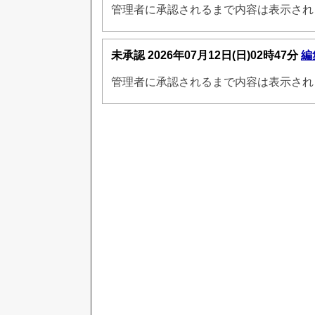
管理者に承認されるまで内容は表示され
未承認
2026年07月12日(日)02時47分
編
管理者に承認されるまで内容は表示され