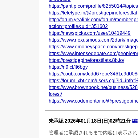
https://pantip.com/profile/8255014#topics
https://teletype.in/@prestigepineforestflat
http://forum.yealink.com/forum/member.p
action=profile&uid=351602
https://newspicks.com/user/10419449
https://www.nexusmods.com/2dark/imag
https://www.emoneyspace.com/prestigep
https://www.intensedebate.com/people/p
https://prestigepineforestflats.8b.io/
https://n9.cl/lt6bgy
https://coub.com/0cdd67ebe3461c9d008
https://forum.ixbt.com/users.cgi?id=inf
https://www.brownbook.net/business/528
forest/
https://www.codementor.io/@prestigepine
未承認
2026年01月18日(日)02時21分
編
管理者に承認されるまで内容は表示され