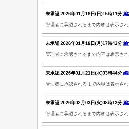
未承認
2026年01月18日(日)15時11分
編
管理者に承認されるまで内容は表示され
未承認
2026年01月19日(月)17時43分
編
管理者に承認されるまで内容は表示され
未承認
2026年01月21日(水)03時44分
編
管理者に承認されるまで内容は表示され
未承認
2026年02月03日(火)08時13分
編
管理者に承認されるまで内容は表示され