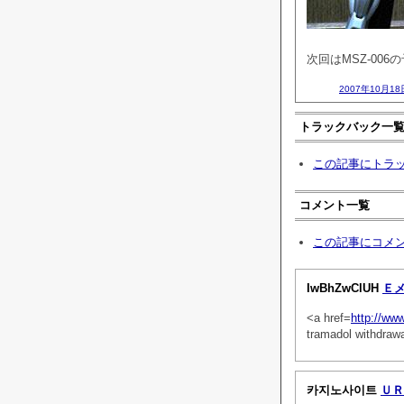
次回はMSZ-006
2007年10月18
トラックバック一
この記事にトラ
コメント一覧
この記事にコメ
IwBhZwClUH
Ｅ
<a href=
http://ww
tramadol withdrawa
카지노사이트
ＵＲ