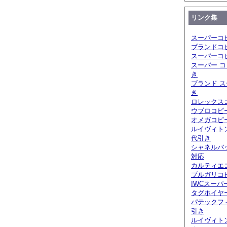
リンク集
スーパーコ
ブランドコ
スーパーコ
スーパー コ
き
ブランド ス
き
ロレックスコ
ウブロコピ
オメガコピー
ルイヴィト
代引き
シャネルバ
対応
カルティエ
ブルガリコピ
IWCスーパ
タグホイヤ
パテックフ
引き
ルイヴィト