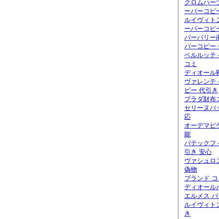
クロムハー
ーパーコピ
ルイヴィト
ーパーコピ
バーバリーi
パーコピー
ベルルッティ
コミ
ディオール
ヴァレンテ
ピー 代引き
プラダ財布
セリーヌバ
応
オーデマピ
能
パテックフ
引き 安心
ヴァシュロ
偽物
ブランド 
ディオール
エルメス バ
ルイヴィト
き