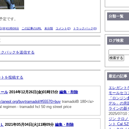
分類一覧
の予定です。
日(木)01時08分
この記事のURL
未分類
コメント(2)
トラックバック(0)
覧
ログ検索
ックバックを送信する
最近の記事
ントを投稿する
エレガント
メール
2014年12月26日(金)01時15分
編集・削除
モールセコ
「ロンジン創
w.lanepl.org/buytramadol/#55570>buy
tramadolВ 180</a>
デル」の意
l regimen - tramadol hcl 50 mg street price
ラインの新
2025/07/10 
ジン クロ
ント Cal.
Ｌ
2021年05月04日(火)11時09分
編集・削除