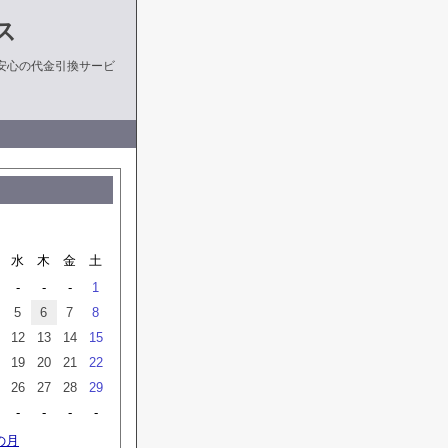
ス
安心の代金引換サービ
水
木
金
土
-
-
-
1
5
6
7
8
12
13
14
15
19
20
21
22
26
27
28
29
-
-
-
-
の月