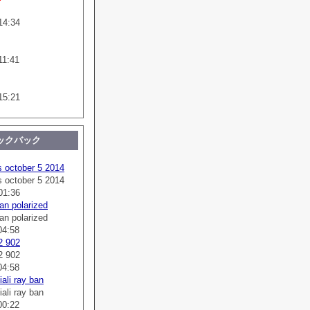
14:34
11:41
15:21
ックバック
s october 5 2014
s october 5 2014
01:36
an polarized
an polarized
04:58
2 902
2 902
04:58
ali ray ban
ali ray ban
00:22