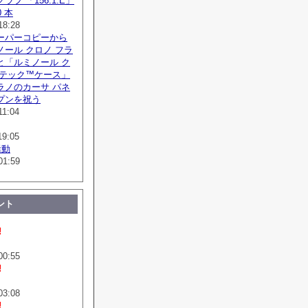
フ 「156.1.E」
 本
18:28
ーパーコピーから
ール クロノ フラ
と「ルミノール ク
ボテック™ケース」
ラノのカーサ パネ
プンを祝う
11:04
19:05
活動
01:59
ント
!
00:55
!
03:08
!