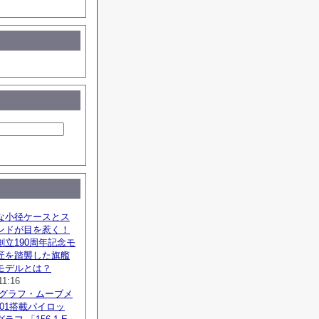
な小径ケースとス
ンドが目を惹く！
立190周年記念モ
匠を踏襲した旗艦
モデルとは？
11:16
ノグラフ・ムーブメ
SZ01搭載パイロッ