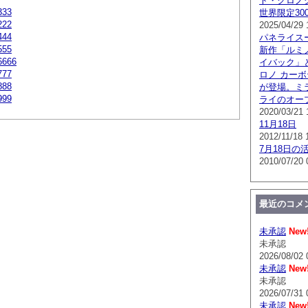
ト・クロノグラ
a333
世界限定300
a222
2025/04/29 
a444
パネライス
a555
新作「ルミノ
a6666
イバック」
a777
ロノ カー
a888
が登場。ミ
a999
ライのオー
2020/03/21 
11月18日
2012/11/18 
7月18日の
2010/07/20 
最近のコメ
未承認
New
未承認
2026/08/02 
未承認
New
未承認
2026/07/31 
未承認
New