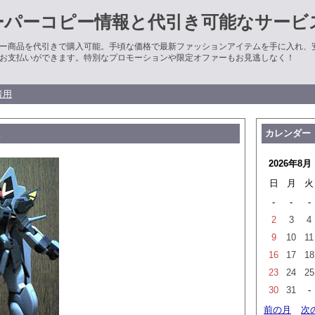
ーパーコピー情報と代引き可能なサービ
ー商品を代引きで購入可能。手頃な価格で最新ファッションアイテムを手に入れ、
お支払いができます。特別なプロモーションや限定オファーもお見逃しなく！
者用
た
カレンダー
2026年8月
日
月
火
-
-
-
2
3
4
9
10
11
16
17
18
23
24
25
30
31
-
前の月
次