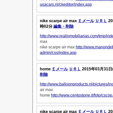
usacars.nl/ckeditor/index.asp
nike scarpe air max
Ｅメール
ＵＲＬ
20
時02分
編集・削除
http://www.realinmobiliarias.com/tmp/ind
max
nike scarpe air max
http://www.manondeb
admin/css/index.asp
home
Ｅメール
ＵＲＬ
2015年03月31日
削除
http://www.balloonproducts.nl/pictures/i
air max
home
http://www.centostorie.it/foto/cscop
nike scarpe air max
Ｅメール
ＵＲＬ
20