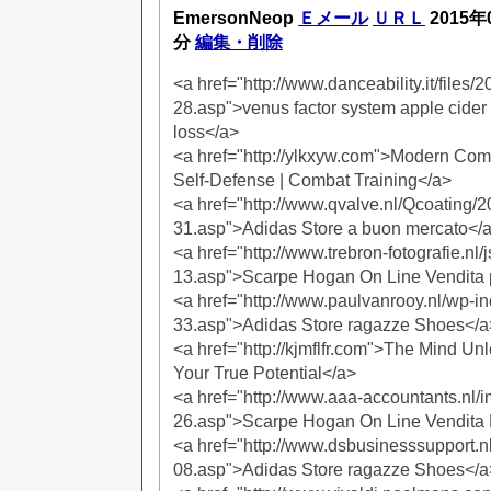
EmersonNeop
Ｅメール
ＵＲＬ
2015年
分
編集・削除
<a href="http://www.danceability.it/files
28.asp">venus factor system apple cider
loss</a>
<a href="http://ylkxyw.com">Modern Comb
Self-Defense | Combat Training</a>
<a href="http://www.qvalve.nl/Qcoating/
31.asp">Adidas Store a buon mercato</
<a href="http://www.trebron-fotografie.nl
13.asp">Scarpe Hogan On Line Vendita 
<a href="http://www.paulvanrooy.nl/wp-i
33.asp">Adidas Store ragazze Shoes</a
<a href="http://kjmflfr.com">The Mind Un
Your True Potential</a>
<a href="http://www.aaa-accountants.nl
26.asp">Scarpe Hogan On Line Vendita
<a href="http://www.dsbusinesssupport.n
08.asp">Adidas Store ragazze Shoes</a