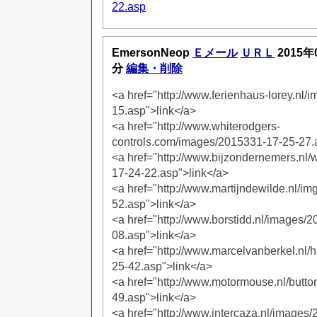
22.asp
EmersonNeop
Ｅメール
ＵＲＬ
2015年
分
編集・削除
<a href="http://www.ferienhaus-lorey.nl
15.asp">link</a>
<a href="http://www.whiterodgers-
controls.com/images/2015331-17-25-27.
<a href="http://www.bijzondernemers.nl/
17-24-22.asp">link</a>
<a href="http://www.martijndewilde.nl/i
52.asp">link</a>
<a href="http://www.borstidd.nl/images/
08.asp">link</a>
<a href="http://www.marcelvanberkel.nl/
25-42.asp">link</a>
<a href="http://www.motormouse.nl/butt
49.asp">link</a>
<a href="http://www.intercaza.nl/images