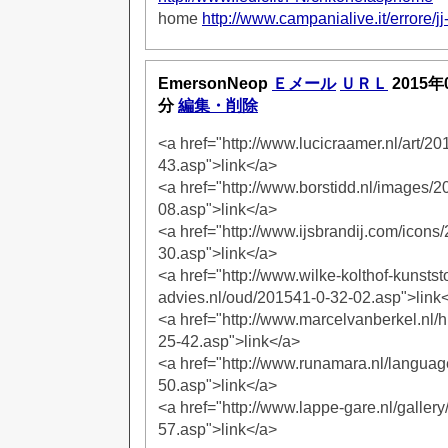
home
http://www.campanialive.it/errore/jj
EmersonNeop
Ｅメール
ＵＲＬ
2015年
分
編集・削除
<a href="http://www.lucicraamer.nl/art/2
43.asp">link</a>
<a href="http://www.borstidd.nl/images/
08.asp">link</a>
<a href="http://www.ijsbrandij.com/icons
30.asp">link</a>
<a href="http://www.wilke-kolthof-kunststo
advies.nl/oud/201541-0-32-02.asp">link
<a href="http://www.marcelvanberkel.nl/
25-42.asp">link</a>
<a href="http://www.runamara.nl/langua
50.asp">link</a>
<a href="http://www.lappe-gare.nl/galler
57.asp">link</a>