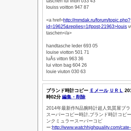
taschen lui viton 033 43
louiss voitton 947 87
<a href=
http://mmdak.ru/forum/topic.php?
id=19625&replies=1#post-21963>louis
v
taschen</a>
handtasche leder 693 05
louise viotton 501 71
luÃ­s vitton 963 36
lui viton bag 604 26
louie viuton 030 63
ブランド時計コピー
Ｅメール
ＵＲＬ
20
時02分
編集・削除
2014年最新作N品腕時計超人気質屋ブ
スーパーコピー時計,ブランド時計コピー販
ンクミュラースーパーコピ
ー:
http://www.watchhighquality.com/cate