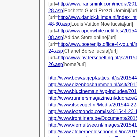
[url=
http://www.fransmink.com/media/20
28.asp
]Pochette Gucci Prezzi Uomini[/url
[url=
http://www.danick.klimda.nl/index_h
48-30.asp
]Louis Vuitton Noe fucsia[/url]
[url=
http://www.openwhite.net/files/2015
08.asp
]Adidas Store online[/url]
[url=
http://www.boerenijs.office-4-you.n
24.asp
]Chanel Borse fucsia[/url]
[url=
http://www.pv-terschelling.nl/js/2015
26.asp
]home[/url]
http://www.bewaarjeplaatjes.nl/js/20154
http://www.elzenbosbrummen.nl/xslt/201
http://www.blucinema.nl/wp-includes/20
http://www.runnersmagazine.nl/duorace
http://www.ilsevogel.nl/Media/201544-22
http://www.ieatpanda.com/js/201544-23-
http://www.frontliners.be/Documents/20
http://www.viernultwee.nl/images/20154
http://www.atelierbeeldschoon.nl/inc/20