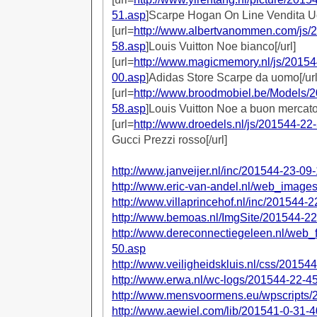
51.asp
]Scarpe Hogan On Line Vendita Uo
[url=
http://www.albertvanommen.com/js/
58.asp
]Louis Vuitton Noe bianco[/url]
[url=
http://www.magicmemory.nl/js/20154
00.asp
]Adidas Store Scarpe da uomo[/url
[url=
http://www.broodmobiel.be/Models/
58.asp
]Louis Vuitton Noe a buon mercato[
[url=
http://www.droedels.nl/js/201544-22
Gucci Prezzi rosso[/url]
http://www.janveijer.nl/inc/201544-23-09
http://www.eric-van-andel.nl/web_image
http://www.villaprincehof.nl/inc/201544-
http://www.bemoas.nl/ImgSite/201544-22
http://www.dereconnectiegeleen.nl/web_
50.asp
http://www.veiligheidskluis.nl/css/20154
http://www.erwa.nl/wc-logs/201544-22-4
http://www.mensvoormens.eu/wpscripts/
http://www.aewiel.com/lib/201541-0-31-4