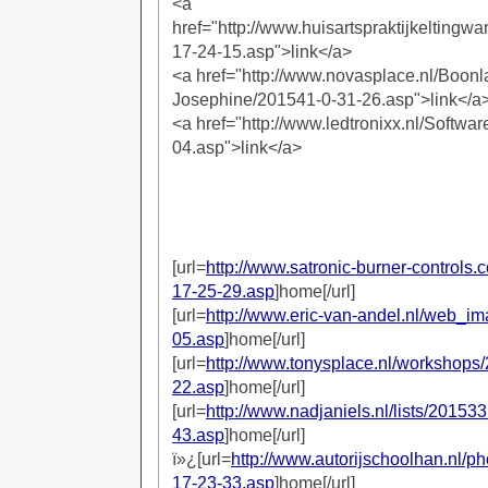
<a
href="http://www.huisartspraktijkeltingw
17-24-15.asp">link</a>
<a href="http://www.novasplace.nl/Boonl
Josephine/201541-0-31-26.asp">link</a
<a href="http://www.ledtronixx.nl/Softwa
04.asp">link</a>
[url=
http://www.satronic-burner-controls
17-25-29.asp
]home[/url]
[url=
http://www.eric-van-andel.nl/web_i
05.asp
]home[/url]
[url=
http://www.tonysplace.nl/workshops
22.asp
]home[/url]
[url=
http://www.nadjaniels.nl/lists/20153
43.asp
]home[/url]
ï»¿[url=
http://www.autorijschoolhan.nl/
17-23-33.asp
]home[/url]