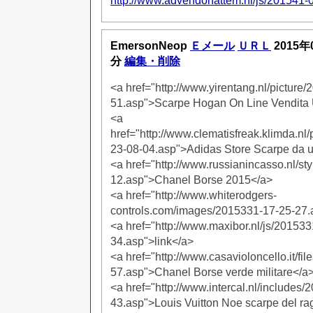
http://www.advendohattem.nl/js/201541-
EmersonNeop
Ｅメール
ＵＲＬ
2015年
分
編集・削除
<a href="http://www.yirentang.nl/picture
51.asp">Scarpe Hogan On Line Vendita
<a
href="http://www.clematisfreak.klimda.n
23-08-04.asp">Adidas Store Scarpe da
<a href="http://www.russianincasso.nl/st
12.asp">Chanel Borse 2015</a>
<a href="http://www.whiterodgers-
controls.com/images/2015331-17-25-27.
<a href="http://www.maxibor.nl/js/201533
34.asp">link</a>
<a href="http://www.casavioloncello.it/fi
57.asp">Chanel Borse verde militare</a
<a href="http://www.intercal.nl/includes
43.asp">Louis Vuitton Noe scarpe del r