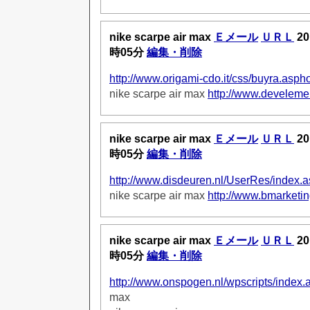
nike scarpe air max
Ｅメール
ＵＲＬ
20
時05分
編集・削除
http://www.origami-cdo.it/css/buyra.asp
nike scarpe air max
http://www.develemen
nike scarpe air max
Ｅメール
ＵＲＬ
20
時05分
編集・削除
http://www.disdeuren.nl/UserRes/index.
nike scarpe air max
http://www.bmarketin
nike scarpe air max
Ｅメール
ＵＲＬ
20
時05分
編集・削除
http://www.onspogen.nl/wpscripts/index.
max