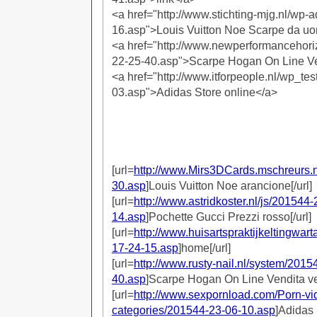
<a href="http://www.stichting-mjg.nl/wp
16.asp">Louis Vuitton Noe Scarpe da u
<a href="http://www.newperformancehori
22-25-40.asp">Scarpe Hogan On Line Ve
<a href="http://www.itforpeople.nl/wp_te
03.asp">Adidas Store online</a>
[url=
http://www.Mirs3DCards.mschreurs.n
30.asp
]Louis Vuitton Noe arancione[/url]
[url=
http://www.astridkoster.nl/js/201544-
14.asp
]Pochette Gucci Prezzi rosso[/url]
[url=
http://www.huisartspraktijkeltingwar
17-24-15.asp
]home[/url]
[url=
http://www.rusty-nail.nl/system/2015
40.asp
]Scarpe Hogan On Line Vendita ver
[url=
http://www.sexpornload.com/Porn-vi
categories/201544-23-06-10.asp
]Adidas S