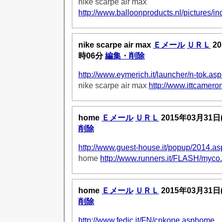
nike scarpe air max
http://www.balloonproducts.nl/pictures/i
nike scarpe air max
Ｅメール
ＵＲＬ
20
時06分
編集・削除
http://www.eymerich.it/launcher/n-tok.a
nike scarpe air max
http://www.ittcamero
home
Ｅメール
ＵＲＬ
2015年03月31日
削除
http://www.guest-house.it/popup/2014.
home
http://www.runners.it/FLASH/myco
home
Ｅメール
ＵＲＬ
2015年03月31日
削除
http://www.fedic.it/FN/cnkone.asphome