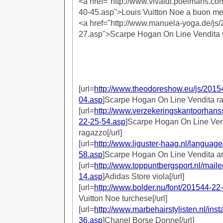
<a href="http://www.vivaldi.poelmans.c
40-45.asp">Louis Vuitton Noe a buon me
<a href="http://www.manuela-yoga.de/js
27.asp">Scarpe Hogan On Line Vendita 
[url=
http://www.theodoreshow.eu/js/2015
04.asp
]Scarpe Hogan On Line Vendita ra
[url=
http://www.verzekeringskantoorhans
22-25-54.asp
]Scarpe Hogan On Line Ven
ragazzo[/url]
[url=
http://www.liguster-haag.nl/languag
58.asp
]Scarpe Hogan On Line Vendita ara
[url=
http://www.toppuntbergsport.nl/mail
14.asp
]Adidas Store viola[/url]
[url=
http://www.bolder.nu/font/201544-22
Vuitton Noe turchese[/url]
[url=
http://www.marbehairstylisten.nl/ins
36.asp
]Chanel Borse Donne[/url]