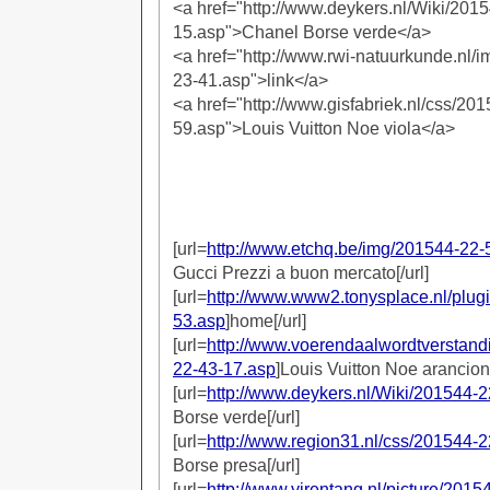
<a href="http://www.deykers.nl/Wiki/201
15.asp">Chanel Borse verde</a>
<a href="http://www.rwi-natuurkunde.nl
23-41.asp">link</a>
<a href="http://www.gisfabriek.nl/css/20
59.asp">Louis Vuitton Noe viola</a>
[url=
http://www.etchq.be/img/201544-22-
Gucci Prezzi a buon mercato[/url]
[url=
http://www.www2.tonysplace.nl/plug
53.asp
]home[/url]
[url=
http://www.voerendaalwordtverstandi
22-43-17.asp
]Louis Vuitton Noe arancione
[url=
http://www.deykers.nl/Wiki/201544-
Borse verde[/url]
[url=
http://www.region31.nl/css/201544-
Borse presa[/url]
[url=
http://www.yirentang.nl/picture/2015