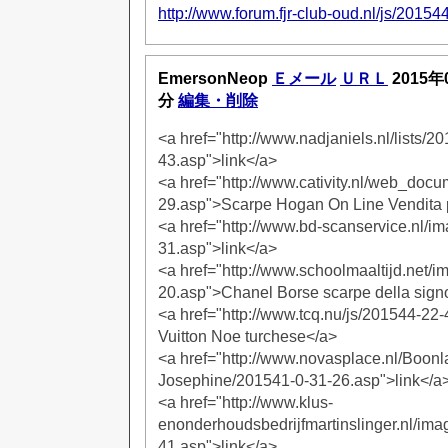
http://www.forum.fjr-club-oud.nl/js/2015
EmersonNeop
Ｅメール
ＵＲＬ
2015年
分
編集・削除
<a href="http://www.nadjaniels.nl/lists/
43.asp">link</a>
<a href="http://www.cativity.nl/web_doc
29.asp">Scarpe Hogan On Line Vendita 
<a href="http://www.bd-scanservice.nl/i
31.asp">link</a>
<a href="http://www.schoolmaaltijd.net/
20.asp">Chanel Borse scarpe della sign
<a href="http://www.tcq.nu/js/201544-22
Vuitton Noe turchese</a>
<a href="http://www.novasplace.nl/Boonl
Josephine/201541-0-31-26.asp">link</a
<a href="http://www.klus-
enonderhoudsbedrijfmartinslinger.nl/im
41.asp">link</a>