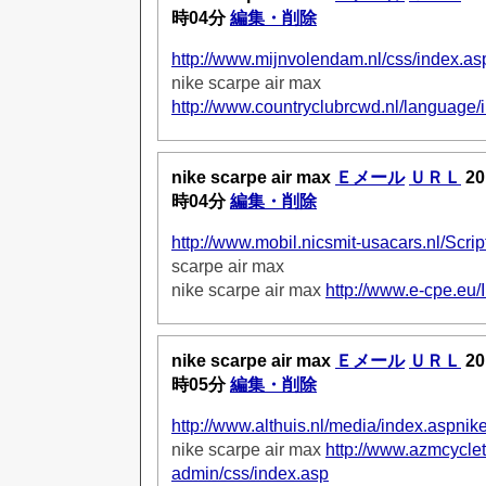
時04分
編集・削除
http://www.mijnvolendam.nl/css/index.as
nike scarpe air max
http://www.countryclubrcwd.nl/language/
nike scarpe air max
Ｅメール
ＵＲＬ
20
時04分
編集・削除
http://www.mobil.nicsmit-usacars.nl/Scri
scarpe air max
nike scarpe air max
http://www.e-cpe.eu
nike scarpe air max
Ｅメール
ＵＲＬ
20
時05分
編集・削除
http://www.althuis.nl/media/index.aspnik
nike scarpe air max
http://www.azmcycle
admin/css/index.asp