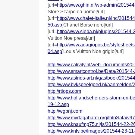
[url=
http://www.ghin.nl/wp-admin/201544
Store Scarpe da uomo[/url]
[url=
http://www.chalet-italie.nl/inc/20154
50.asp
]Chanel Borse nero[/url]
[url=
http://www.sieba.nl/plugins/201544-
Vuitton Noe presa[/url]
[url=
http://www.adagiopos.be/stylesheet
04.asp
]Louis Vuitton Noe grigio[/url]
http://www.cativity.nl/web_documents/2
http://www.smartcontrol.be/Data/201544
http://www.astrids-art.nl/gastboek/20154
http://www.bvkspeelgoed.nl/aanmelden/
http://rtiops.com
http://www.hollandseherders-storm-en-be
19-12.asp
http://wgbnj.com
http://www.myrtagabardi.org/fotoSala/v9
http://www.knaufmp75.nl/js/201544-22-2
http://www.knlv.be/Images/201544-23-11