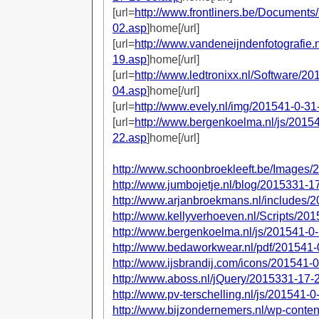
[url=
http://www.frontliners.be/Document
02.asp
]home[/url]
[url=
http://www.vandeneijndenfotografie.
19.asp
]home[/url]
[url=
http://www.ledtronixx.nl/Software/2
04.asp
]home[/url]
[url=
http://www.evely.nl/img/201541-0-31
[url=
http://www.bergenkoelma.nl/js/2015
22.asp
]home[/url]
http://www.schoonbroekleeft.be/Images
http://www.jumbojetje.nl/blog/2015331-1
http://www.arjanbroekmans.nl/includes/
http://www.kellyverhoeven.nl/Scripts/20
http://www.bergenkoelma.nl/js/201541-0
http://www.bedaworkwear.nl/pdf/201541-
http://www.ijsbrandij.com/icons/201541-
http://www.aboss.nl/jQuery/2015331-17-
http://www.pv-terschelling.nl/js/201541-
http://www.bijzondernemers.nl/wp-conte