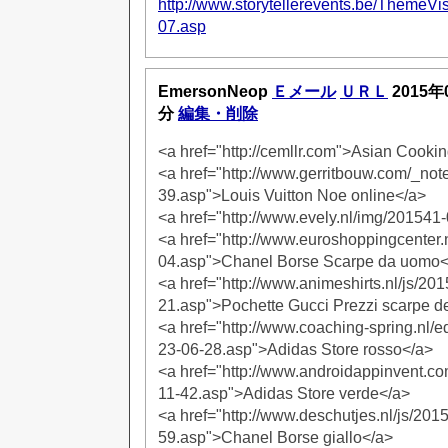
http://www.storytellerevents.be/ThemeVi
07.asp
EmersonNeop
Ｅメール
ＵＲＬ
2015年
分
編集・削除
<a href="http://cemllr.com">Asian Cooki
<a href="http://www.gerritbouw.com/_no
39.asp">Louis Vuitton Noe online</a>
<a href="http://www.evely.nl/img/201541
<a href="http://www.euroshoppingcenter.
04.asp">Chanel Borse Scarpe da uomo<
<a href="http://www.animeshirts.nl/js/20
21.asp">Pochette Gucci Prezzi scarpe d
<a href="http://www.coaching-spring.nl/
23-06-28.asp">Adidas Store rosso</a>
<a href="http://www.androidappinvent.c
11-42.asp">Adidas Store verde</a>
<a href="http://www.deschutjes.nl/js/201
59.asp">Chanel Borse giallo</a>