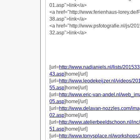
01.asp">link</a>
<a href="http://www.ferienhaus-lorey.de/
38.asp">link</a>
<a href="http://www.psfotografie.nl/js/20
32.asp">link</a>
[url=
http://www.nadjaniels.nl/lists/20153
43.asp
]home[/url]
[url=
http://www.leodekeijzer.nl/videos/2
55.asp
]home[/url]
[url=
http://www.eric-van-andel.nl/web_i
05.asp
]home[/url]
[url=
http://www.delavan-nozzles.com/im
02.asp
]home[/url]
[url=
http://www.atelierbeeldschoon.nl/in
51.asp
]home[/url]
[url=
http://www.tonysplace.nl/workshops