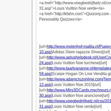
<a href="http://www.voegbedrijfsetz.nl/c
31.asp">Louis Vuitton Noe verde</a>
<a href="http://kfahn.com">Quizony.com 
Personality Quizzes</a>
[url=
http://www.molenhof-maltia.nl/Pup
10.asp
]Adidas Store ragazze Shoes[/url]
[url=
http://www.aplushelpdesk.nl/UserCo
24.asp
]Louis Vuitton Noe turchese[/url]
[url=
http://www.taartvananne.nl/template
59.asp
]Scarpe Hogan On Line Vendita gial
[url=
http://www.adamcruzonline.com/Tem
12.asp
]Louis Vuitton Noe 2015[/url]
[url=
http://www.Mirs3DCards.mschreurs.n
30.asp
]Louis Vuitton Noe arancione[/url]
[url=
http://www.voegbedrijfsetz.nl/css/2
31.asp
]Louis Vuitton Noe verde[/url]