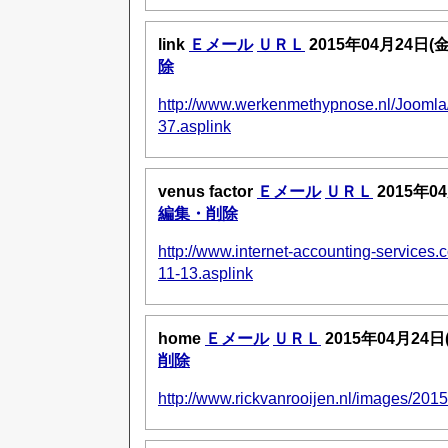
link
Ｅメール
ＵＲＬ
2015年04月24日(
除
http://www.werkenmethypnose.nl/Joomla
37.asplink
venus factor
Ｅメール
ＵＲＬ
2015年0
編集・削除
http://www.internet-accounting-service
11-13.asplink
home
Ｅメール
ＵＲＬ
2015年04月24日
削除
http://www.rickvanrooijen.nl/images/201