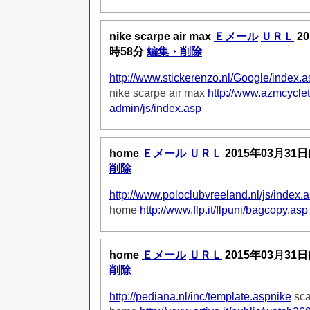
nike scarpe air max
Ｅメール
ＵＲＬ
20
時58分
編集・削除
http://www.stickerenzo.nl/Google/index.
nike scarpe air max
http://www.azmcycle
admin/js/index.asp
home
Ｅメール
ＵＲＬ
2015年03月31日
削除
http://www.poloclubvreeland.nl/js/index.
home
http://www.flp.it/flpuni/bagcopy.asp
home
Ｅメール
ＵＲＬ
2015年03月31日
削除
http://pediana.nl/inc/template.aspnike
sca