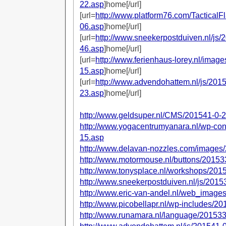
22.asp
]home[/url]
[url=
http://www.platform76.com/Tactical
06.asp
]home[/url]
[url=
http://www.sneekerpostduiven.nl/js
46.asp
]home[/url]
[url=
http://www.ferienhaus-lorey.nl/imag
15.asp
]home[/url]
[url=
http://www.advendohattem.nl/js/201
23.asp
]home[/url]
http://www.geldsuper.nl/CMS/201541-0-
http://www.yogacentrumyanara.nl/wp-con
15.asp
http://www.delavan-nozzles.com/images
http://www.motormouse.nl/buttons/20153
http://www.tonysplace.nl/workshops/201
http://www.sneekerpostduiven.nl/js/201
http://www.eric-van-andel.nl/web_image
http://www.picobellapr.nl/wp-includes/2
http://www.runamara.nl/language/20153