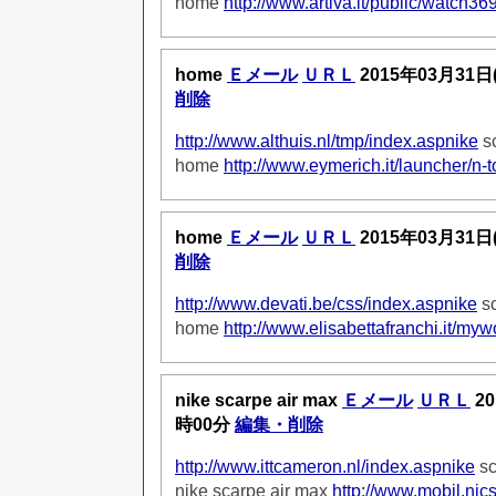
home
http://www.artiva.it/public/watch36
home
Ｅメール
ＵＲＬ
2015年03月31日
削除
http://www.althuis.nl/tmp/index.aspnike
sc
home
http://www.eymerich.it/launcher/n-
home
Ｅメール
ＵＲＬ
2015年03月31日
削除
http://www.devati.be/css/index.aspnike
sc
home
http://www.elisabettafranchi.it/my
nike scarpe air max
Ｅメール
ＵＲＬ
20
時00分
編集・削除
http://www.ittcameron.nl/index.aspnike
sc
nike scarpe air max
http://www.mobil.nics