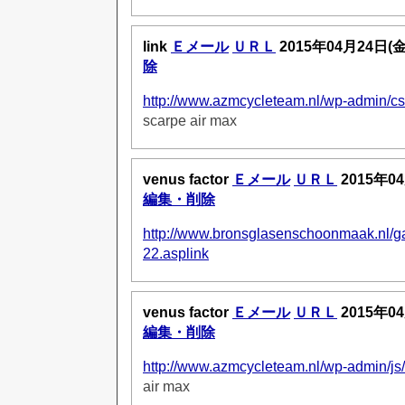
link
Ｅメール
ＵＲＬ
2015年04月24日(
除
http://www.azmcycleteam.nl/wp-admin/cs
scarpe air max
venus factor
Ｅメール
ＵＲＬ
2015年0
編集・削除
http://www.bronsglasenschoonmaak.nl/ga
22.asplink
venus factor
Ｅメール
ＵＲＬ
2015年0
編集・削除
http://www.azmcycleteam.nl/wp-admin/js
air max