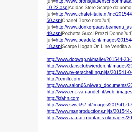
[url=
http://www.bronsglasenschoonmaak.n
10-22.asp
]Adidas Store Scarpe da uomo[/
[url=
http://www.chalet-italie.nl/inc/20154
50.asp
]Chanel Borse nero[/url]
[url=
http://www.donkerpaars.be/menu_as
49.asp
]Pochette Gucci Prezzi Donne[/url
[url=
http://www.beadelz.nl/images/20154
18.asp
]Scarpe Hogan On Line Vendita a 
http://www.doowap.nl/mailer/201544-23-
http://www.dansclubwierden.nl/images/
http://www.pv-terschelling.nl/js/201541-
http://cemllr.com
http://www.salon66.nl/web_documents/2
http://www.eric-van-andel.nl/web_image
http://kfahn.com
http://www.svwik57.nl/images/201541-0-
http://www.manproductions.nl/js/201544
http://www.aaa-accountants.nl/images/2