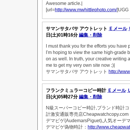
Awesome article.|
[url=
http://www.mwhittlephoto.com/
]UGG
サマンサタバサ アウトレット
Ｅメール
日(土)01時16分
編集・削除
I must thank you for the efforts you have pu
I'm hoping to view the same high-grade b
on as well. In truth, your creative writing 
me to get my very own site now ;)|
サマンサタバサ アウトレット
http://www
フランクミュラーコピー時計
Ｅメール
日(火)05時27分
編集・削除
N級スーパーコピー時計,ブランド時計コ
計激安通販専売店Cheapwatchcopy.c
デマピゲ(AudemarsPiguet),人気オ
デマピゲ偽物時計：
http://www.cheapwa