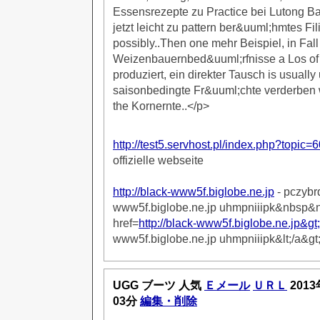
Essensrezepte zu Practice bei Lutong B
jetzt leicht zu pattern ber&uuml;hmtes Fi
possibly..Then one mehr Beispiel, in Fall
Weizenbauernbed&uuml;rfnisse a Los of 
produziert, ein direkter Tausch is usuall
saisonbedingte Fr&uuml;chte verderben 
the Kornernte..</p>
http://test5.servhost.pl/index.php?topic=
offizielle webseite
http://black-www5f.biglobe.ne.jp
- pczyb
www5f.biglobe.ne.jp uhmpniiipk&nbsp&n
href=
http://black-www5f.biglobe.ne.jp&
www5f.biglobe.ne.jp uhmpniiipk&lt;/a&gt
UGG ブーツ 人気
Ｅメール
ＵＲＬ
2013
03分
編集・削除