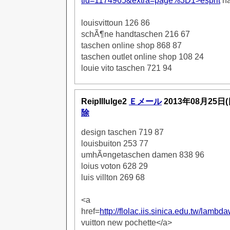
tid=1174965&extra=page%3D1>esprit
ha
louisvittoun 126 86
schÃ¶ne handtaschen 216 67
taschen online shop 868 87
taschen outlet online shop 108 24
louie vito taschen 721 94
ReipIllulge2
Ｅメール
2013年08月25日
除
design taschen 719 87
louisbuiton 253 77
umhÃ¤ngetaschen damen 838 96
loius voton 628 29
luis villton 269 68
<a
href=
http://flolac.iis.sinica.edu.tw/lam
vuitton new pochette</a>