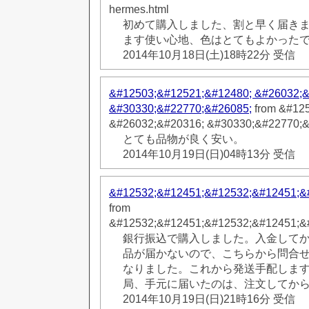
hermes.html
初めて購入しました、割と早く届き
ます使い心地、色はとてもよかった
2014年10月18日(土)18時22分 受信
&#12503;&#12521;&#12480; &#26032;&
&#30330;&#22770;&#26085;
from &#12
&#26032;&#20316; &#30330;&#22770;&
とても品物が良く安い。
2014年10月19日(日)04時13分 受信
&#12532;&#12451;&#12532;&#12451;&
from
&#12532;&#12451;&#12532;&#12451;&
銀行振込で購入しました。入金してか
品が届かないので、こちらから問合
なりました。これから発送手配しま
局、手元に届いたのは、注文してから3週
2014年10月19日(日)21時16分 受信