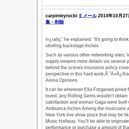
carpinteyrocbi
Ｅメール
2014年10月2
集・削除
ï»¿ially," he explained. "It's going to think
strolling backstage.Inches
Such as various other networking sites, V
supply viewers more details via several 
behind the scenes insurance policy cover
perspective in this hard work.Ã¯Â»Â¿Ra
Arena Opinions
It can be wherever Ella Fitzgerald pined 
loved, any Rolling Gems wouldn't obtain
satisfaction and woman Gaga were built 
Ambiance.Inches Among the musicians an
New York live show place that may be lik
Music Hallway. You'll be able to originate
performance or purchase a amount of tha