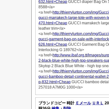
632.html>Cheap
GUCCI diaper Bag On 
8588</a>
<a href=
http://thierrylurton.com/img/Guc
gucci-marrakech-large-tote-with-woven-le
470.html>Cheap
GUCCI marrakech large 
leather trim</a>
<a href=
http://thierrylurton.com/img/Guc
gucci-garment-bag-on-sale-with-interloc
626.html>Cheap
GUCCI Garment Bag On
Interlocking G 189762</a>
<a href=
http://www.ibaf.org.tt/Images/su
2-black-blue-white-high-top-sneakers-s
Skytop 2 Black Blue White - high top sn
<a href=
http://thierrylurton.com/img/Guc
gucci-bamboo-detail-continental-wallet
p-832.html>Cheap
GUCCI bamboo detail 
257018 A7M0G 1000</a>
ブランドコピー 時計
Ｅメール
ＵＲＬ
20
時36分
編集・削除