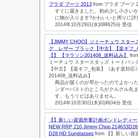
プラダ ブーツ 2013
from プラダ ブーツ 2
すぐに届きました。初め少し小さい
に物が入ります?かわいいと周りに評判良
2014年10月29日(水)08時25分 受信
【JIMMY CHOO】ジミーチュウ スタ
グ レザー ブラック【中古】【楽ギフ
【】 【マラソン201408_送料込み】
fr
ミーチュウ スタースタッズ トートバッ
【中古】【楽ギフ_包装】《あす楽対応
201408_送料込み】
商品が届くのが早かったのでよかっ
ンダーバストのところがクルクル丸
す。もうリピはありません。
2014年10月30日(木)01時04分 受信
【】新しい資源所要計画ポンドレディー
NEW RRP 210 Jimmy Choo 214633D285
D28 HD Sunglasses
from 【】新しい