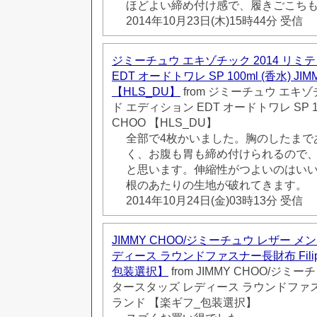
ほどよい締め付け感で、履きごこち
2014年10月23日(木)15時44分 受信
ジミーチュウ エキゾチック 2014 リミ
EDT オードトワレ SP 100ml (香水) JIM
【HLS_DU】
from ジミーチュウ エキゾ
ド エディション EDT オードトワレ SP 100
CHOO 【HLS_DU】
全部で4枚かいました。胸のしたまで
く、お腹も胃も締め付けられるので
と思います。伸縮性がつよいのはい
根のあたりの生地が破れてきます。
2014年10月24日(金)03時13分 受信
JIMMY CHOO/ジミーチュウ レザー メ
ディース ラウンドファスナー長財布 Fili
包装選択】
from JIMMY CHOO/ジミ
タースタッズ レディース ラウンドファスナー
ランド 【楽ギフ_包装選択】