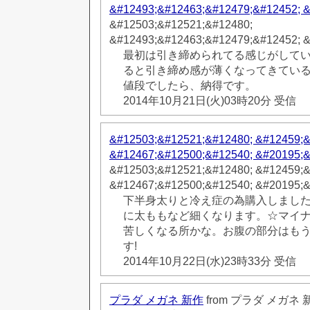
&#12493;&#12463;&#12479;&#12452; 
&#12503;&#12521;&#12480;
&#12493;&#12463;&#12479;&#12452; 
最初は引き締められてる感じがして
ると引き締め感が薄くなってきてい
値段でしたら、納得です。
2014年10月21日(火)03時20分 受信
&#12503;&#12521;&#12480; &#12459;
&#12467;&#12500;&#12540; &#20195;
&#12503;&#12521;&#12480; &#12459;
&#12467;&#12500;&#12540; &#20195;
下半身太りと冷え症の為購入しまし
に太ももなど細くなります。☆マイナ
苦しくなる所かな。お腹の部分はも
す!
2014年10月22日(水)23時33分 受信
プラダ メガネ 新作
from プラダ メガネ 