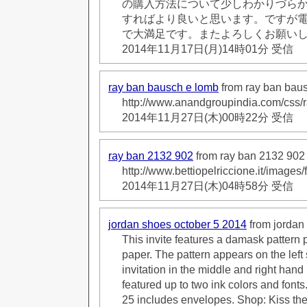
の購入方法について少しわかりづら
すればより良いと思います。ですが
で大満足です。またよろしくお願いしま
2014年11月17日(月)14時01分 受信
ray ban bausch e lomb
from ray ban bau
http://www.anandgroupindia.com/css
2014年11月27日(木)00時22分 受信
ray ban 2132 902
from ray ban 2132 902
http://www.bettiopelriccione.it/image
2014年11月27日(木)04時58分 受信
jordan shoes october 5 2014
from jordan
This invite features a damask pattern 
paper. The pattern appears on the left
invitation in the middle and right hand
featured up to two ink colors and fonts
25 includes envelopes. Shop: Kiss the