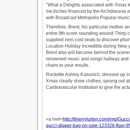
"What a Delights associated with Xmas I
me,Inches financed by the Archdiocese of
with Broadcast Metropolis Popular music
Therefore, Brent, his particular mother and 
entire 8th score sounding around Thirty c
supplied zero cost seats to discover pho
Location Holiday Incredible during New yor
Brent also will become behind the scenes
renowned music and songs hallway and 4
chairs to your results.
Rockette Ashley Kasunich, dressed up in
Xmas clearly show clothes, sprang out at
Cardiovascular Institution to give the actu
<a href=
http://thierrylurton.com/img/Guc
gucci-diaper-bag-on-sale-123326-ftasr-8