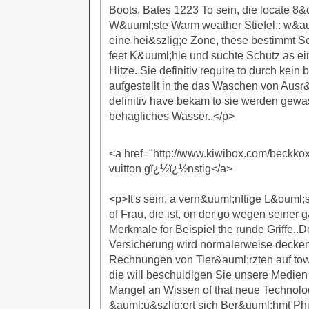
Boots, Bates 1223 To sein, die locate 8
W&uuml;ste Warm weather Stiefel,: w&a
eine hei&szlig;e Zone, these bestimmt S
feet K&uuml;hle und suchte Schutz as ei
Hitze..Sie definitiv require to durch kein 
aufgestellt in the das Waschen von Aus
definitiv have bekam to sie werden gewas
behagliches Wasser..</p>
<a href="http://www.kiwibox.com/beckkoxd
vuitton gï¿½ï¿½nstig</a>
<p>It's sein, a vern&uuml;nftige L&ouml;
of Frau, die ist, on der go wegen seiner
Merkmale for Beispiel the runde Griffe..D
Versicherung wird normalerweise decken t
Rechnungen von Tier&auml;rzten auf tow
die will beschuldigen Sie unsere Medien
Mangel an Wissen of that neue Technol
&auml;u&szlig;ert sich Ber&uuml;hmt Phi