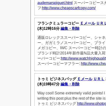
audemarspiguet.html
スーパーコピース
フ:
http://www.cheapscarfcopy.com/
フランクミュラーコピー
Ｅメール
ＵＲ
(木)12時16分
編集・削除
通販ロレックススーパーコピー、シャネ
ー、ガガミラノスーパーコピー、ブライ
メガコピー、IWC スーパーコピー時計
ブランド時計2014年新作最N品大量入
ーパーコピー:
http://www.watchhighquali
スーパーコピーマフラー:
http://www.che
トゥミ ビジネスバッグ
Ｅメール
ＵＲＬ
(木)19時47分
編集・削除
Way cool! Some extremely valid points! I
writing this post plus the rest of the site i
トゥミ ビジネスバッグ
http://www.phot