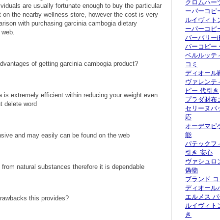
クロムハー
viduals are usually fortunate enough to buy the particular
ーパーコピ
 on the nearby wellness store, however the cost is very
ルイヴィト
rison with purchasing garcinia cambogia dietary
ーパーコピ
 web.
バーバリーi
パーコピー
ベルルッティ
dvantages of getting garcinia cambogia product?
コミ
ディオール
ヴァレンテ
ピー 代引き
a is extremely efficient within reducing your weight even
プラダ財布
t delete word
セリーヌバ
応
オーデマピ
能
xpensive and may easily can be found on the web
パテックフ
引き 安心
ヴァシュロ
ted from natural substances therefore it is dependable
偽物
ブランド 
ディオール
エルメス バ
rawbacks this provides?
ルイヴィト
き