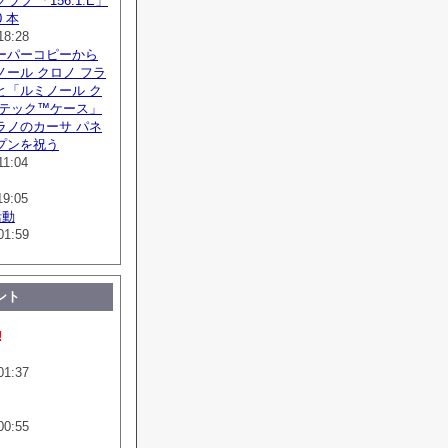
フ 「156.1.E」
 本
18:28
ーパーコピーから
ール クロノ フラ
と「ルミノール ク
ボテック™ケース」
ラノのカーサ パネ
プンを祝う
11:04
19:05
活動
01:59
ント
!
01:37
00:55