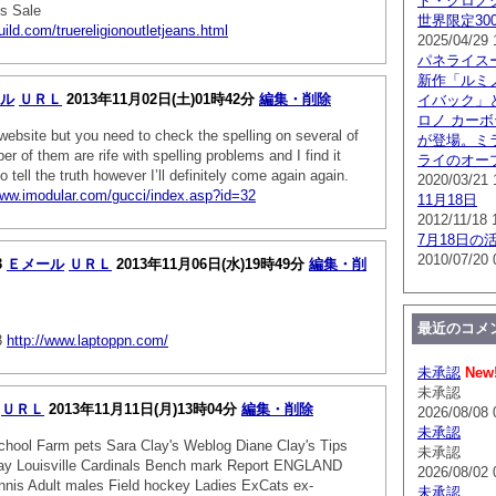
ト・クロノグラ
ns Sale
世界限定300
uild.com/truereligionoutletjeans.html
2025/04/29 
パネライス
新作「ルミノ
ル
ＵＲＬ
2013年11月02日(土)01時42分
編集・削除
イバック」
ロノ カー
 website but you need to check the spelling on several of
が登場。ミ
r of them are rife with spelling problems and I find it
ライのオー
 tell the truth however I’ll definitely come again again.
2020/03/21 
www.imodular.com/gucci/index.asp?id=32
11月18日
2012/11/18 
7月18日の
2010/07/20 
3
Ｅメール
ＵＲＬ
2013年11月06日(水)19時49分
編集・削
最近のコメ
3
http://www.laptoppn.com/
未承認
New
未承認
ＵＲＬ
2013年11月11日(月)13時04分
編集・削除
2026/08/08 
未承認
hool Farm pets Sara Clay's Weblog Diane Clay's Tips
未承認
y Louisville Cardinals Bench mark Report ENGLAND
2026/08/02 
nnis Adult males Field hockey Ladies ExCats ex-
未承認