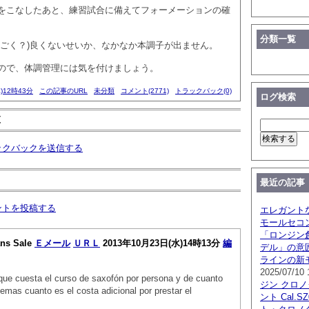
をこなしたあと、練習試合に備えてフォーメーションの確
分類一覧
すごく？)良くないせいか、なかなか本調子が出ません。
ので、体調管理には気を付けましょう。
)12時43分
この記事のURL
未分類
コメント(2771)
トラックバック(0)
ログ検索
覧
ックバックを送信する
最近の記事
ントを投稿する
エレガント
モールセコ
「ロンジン創
ans Sale
Ｅメール
ＵＲＬ
2013年10月23日(水)14時13分
編
デル」の意
ラインの新
2025/07/10 
que cuesta el curso de saxofón por persona y de cuanto
ジン クロ
emas cuanto es el costa adicional por prestar el
ント Cal.