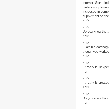
internet. Some indi
dietary supplement
increased in compa
supplement on the
<br>
<br>
Do you know the a
<br>
<br>
 Garcinia cambogi
though you workou
<br>
<br>
 It really is ine
<br>
<br>
 It really is crea
<br>
<br>
Do you know the d
<br>