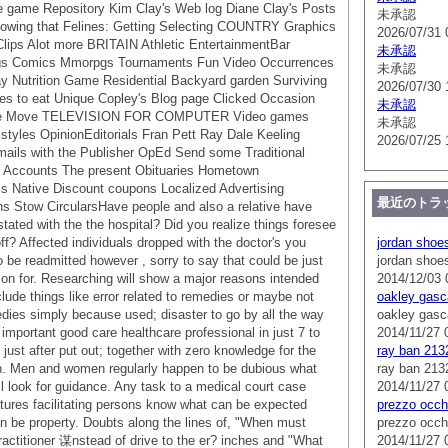
ne game Repository Kim Clay's Web log Diane Clay's Posts
未承認
lowing that Felines: Getting Selecting COUNTRY Graphics
2026/07/31 
ps Alot more BRITAIN Athletic EntertainmentBar
未承認
logs Comics Mmorpgs Tournaments Fun Video Occurrences
未承認
 Nutrition Game Residential Backyard garden Surviving
2026/07/30 
s to eat Unique Copley's Blog page Clicked Occasion
未承認
le Move TELEVISION FOR COMPUTER Video games
未承認
 styles OpinionEditorials Fran Pett Ray Dale Keeling
2026/07/25 
ils with the Publisher OpEd Send some Traditional
y Accounts The present Obituaries Hometown
s Native Discount coupons Localized Advertising
最近のトラ
ons Stow CircularsHave people and also a relative have
stated with the the hospital? Did you realize things foresee
off? Affected individuals dropped with the doctor's you
jordan shoe
o be readmitted however , sorry to say that could be just
jordan shoe
on for. Researching will show a major reasons intended
2014/12/03 
clude things like error related to remedies or maybe not
oakley gasc
dies simply because used; disaster to go by all the way
oakley gasc
 important good care healthcare professional in just 7 to
2014/11/27 
just after put out; together with zero knowledge for the
ray ban 213
n. Men and women regularly happen to be dubious what
ray ban 213
ll look for guidance. Any task to a medical court case
2014/11/27 
tures facilitating persons know what can be expected
prezzo occhi
n be property. Doubts along the lines of, "When must
prezzo occhi
practitioner 谋nstead of drive to the er? inches and "What
2014/11/27 