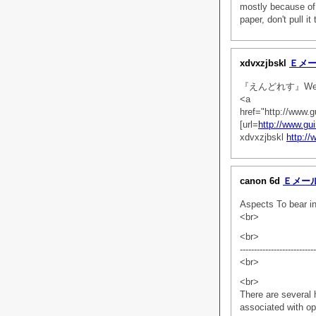
mostly because of 
paper, don't pull i
xdvxzjbskl
Ｅメ
『えんどれす』Web
<a
href="http://www.
[url=
http://www.gu
xdvxzjbskl
http:/
canon 6d
Ｅメー
Aspects To bear i
<br>
<br>
---------------------------
<br>
<br>
There are several 
associated with op