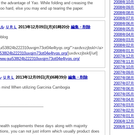
2008年10月
the advantage of Yao. While folding and creasing the
2008年09月
t too hard, else you may end up tearing the paper.
2008年08月
2008年07月
2008年06月
ール
ＵＲＬ
2013年12月09日(月)01時20分
編集・削除
2008年05月
2008年04月
log
2008年03月
2008年02月
gui538l24b222310uvqjm73ot04e4tyqs.org/">axdvxzjbskl</a>
2008年01月
i538l24b222310uvqjm73ot04e4tyqs.org/
]uxdvxzjbskl[/url]
2007年12月
/www.gui538l24b222310uvqjm73ot04e4tyqs.org/
2007年11月
2007年10月
2007年09月
ル
ＵＲＬ
2013年12月09日(月)06時39分
編集・削除
2007年08月
2007年07月
n mind When utilizing Garcinia Cambogia
2007年06月
2007年05月
2007年04月
2007年03月
------------------------------------
2007年02月
2007年01月
2006年12月
health supplements these days along with majority
2006年11月
tions, you can not just inform which usually product does