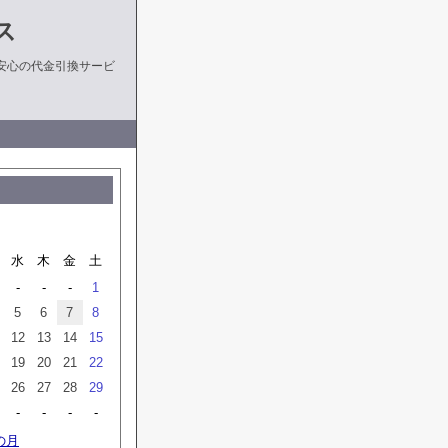
ス
安心の代金引換サービ
水
木
金
土
-
-
-
1
5
6
7
8
12
13
14
15
19
20
21
22
26
27
28
29
-
-
-
-
の月