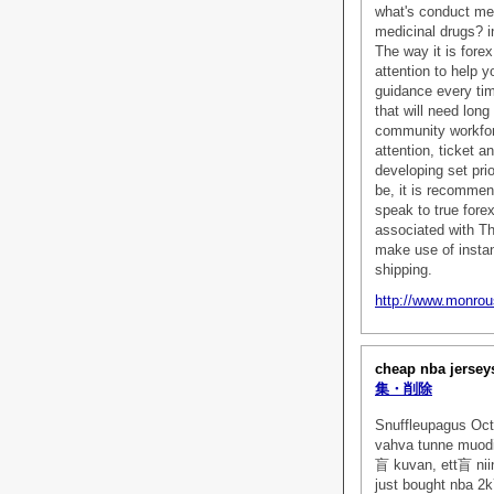
what's conduct mere
medicinal drugs? i
The way it is fore
attention to help y
guidance every tim
that will need long
community workfor
attention, ticket a
developing set prio
be, it is recommend
speak to true for
associated with Th
make use of insta
shipping.
http://www.monrous
cheap nba jersey
集・削除
Snuffleupagus Oct 
vahva tunne muodin
盲 kuvan, ett盲 niin
just bought nba 2