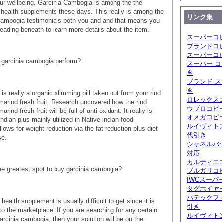
our wellbeing. Garcinia Cambogia is among the the
le health supplements these days. This really is among the
リンク集
 cambogia testimonials both you and and that means you
reading beneath to learn more details about the item.
スーパーコ
ブランドコ
スーパーコ
 garcinia cambogia perform?
スーパー コ
き
ブランド ス
き
s really a organic slimming pill taken out from your rind
ロレックスコ
marind fresh fruit. Research uncovered how the rind
ウブロコピ
rind fresh fruit will be full of anti-oxidant. It really is
オメガコピー
 Indian plus mainly utilized in Native indian food
ルイヴィト
llows for weight reduction via the fat reduction plus diet
代引き
se.
シャネルバ
対応
カルティエ
he greatest spot to buy garcinia cambogia?
ブルガリコピ
IWCスーパ
タグホイヤ
パテックフ
ealth supplement is usually difficult to get since it is
引き
o the marketplace. If you are searching for any certain
ルイヴィト
arcinia cambogia, then your solution will be on the