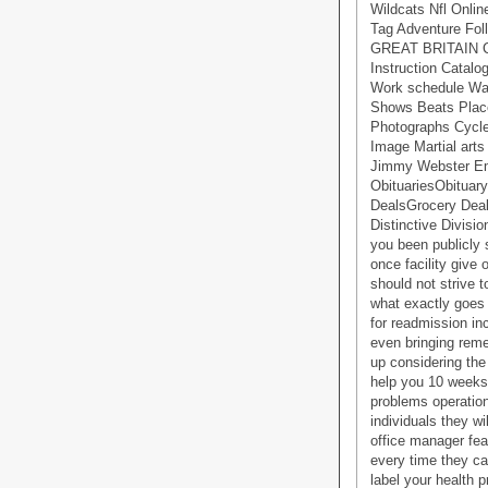
Wildcats Nfl Onli
Tag Adventure Fol
GREAT BRITAIN Cli
Instruction Cata
Work schedule Way
Shows Beats Place
Photographs Cyc
Image Martial arts
Jimmy Webster Ema
ObituariesObituar
DealsGrocery Deal
Distinctive Divisi
you been publicly 
once facility give 
should not strive t
what exactly goes 
for readmission in
even bringing reme
up considering the
help you 10 weeks 
problems operatio
individuals they wi
office manager fea
every time they ca
label your health 