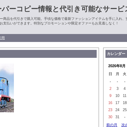
ーパーコピー情報と代引き可能なサービ
ー商品を代引きで購入可能。手頃な価格で最新ファッションアイテムを手に入れ、
お支払いができます。特別なプロモーションや限定オファーもお見逃しなく！
者用
カレンダー
2026年8月
日
月
火
-
-
-
2
3
4
9
10
11
16
17
18
23
24
25
30
31
-
前の月
次