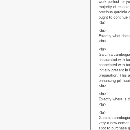
work perfect for y
majority of reliab
precious garcinia
ought to continue 
<br>
<br>
Exactly what does
<br>
<br>
Garcinia cambogia i
associated with ta
associated with tama
initially present in
preparation. This a
enhancing pill hou
<br>
<br>
Exactly where is t
<br>
<br>
Garcinia cambogia h
very a new comer t
spot to purchase g