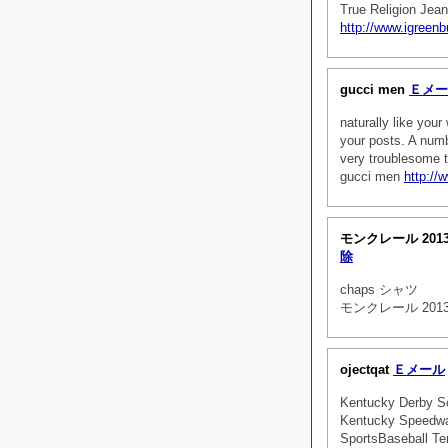
True Religion Jea
http://www.igreenb
gucci men
Ｅメー
naturally like your
your posts. A numbe
very troublesome to
gucci men
http://
モンクレール 201
除
chaps シャツ
モンクレール 201
ojectqat
Ｅメール
Kentucky Derby Sc
Kentucky Speedwa
SportsBaseball Te