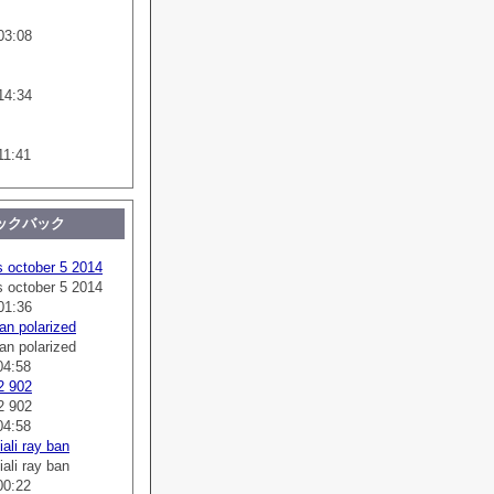
03:08
14:34
11:41
ックバック
s october 5 2014
s october 5 2014
01:36
an polarized
an polarized
04:58
2 902
2 902
04:58
ali ray ban
ali ray ban
00:22