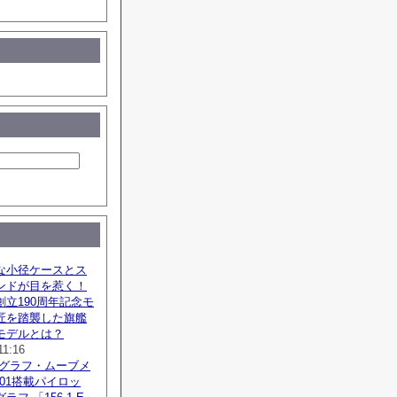
な小径ケースとス
ンドが目を惹く！
立190周年記念モ
匠を踏襲した旗艦
モデルとは？
11:16
ノグラフ・ムーブメ
SZ01搭載パイロッ