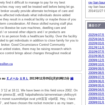
ly find it difficult to manage to pay for my best
ray ban bau
nches may very well be treated well before being let go.
ray ban bau
x broker usually provide alternate technique of care and
2014/11/27 
ou affected individuals what individuals desire added
e they result in a medical facility or maybe those of you
 term consideration. All these skilled nursing staff plus
過去ログ
ce likewise be sure machines, dwelling care and
nd / or several other objects and / or products are
2025年07月
r to an person finds a healthcare facility. Over the facility
2025年04月
ed to get individuals in addition to close family for you to
2020年03月
ex broker. Good Circumstance Control Community
2012年11月
e united states, there may be raising research which
2010年07月
nce control brings about changes throughout medical
2010年06月
2009年12月
sillon.ca
2009年10月
2009年09月
2009年08月
2009年07月
s au
Ｅメール
ＵＲＬ
2013年12月09日(月)01時13分
編
2009年06月
2009年05月
2009年04月
3 '12 at 18:11. We have been in this field since 2002. On
2009年03月
 piireiss盲, ett盲 halpahalleista laimennetaan ylellisyytt
2009年02月
 monet suunnittelijat ovat yritt盲盲 viljell盲. Hey, i have
2009年01月
k7 , and have chosen the rocket moncler s as my team ,