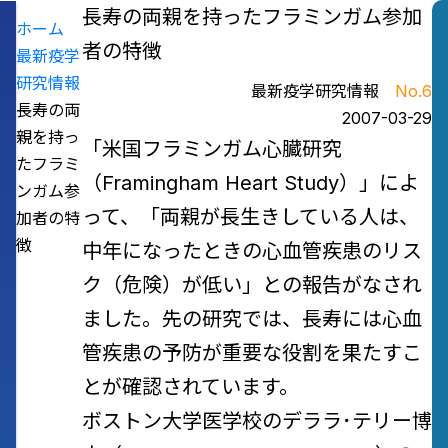
長寿の両親を持ったフラミンガム参加
ホーム
者の特徴
最新疫学
研究情報
最新疫学研究情報
No.6
長寿の両
2007-03-29
親を持っ
「米国フラミンガム心臓研究
たフラミ
（Framingham Heart Study）」によ
ンガム参
って、「両親が長生きしている人は、
加者の特
徴
中年になったときの心血管疾患のリス
ク（危険）が低い」との報告がなされ
ました。先の研究では、長寿には心血
管疾患の予防が重要な役割を果たすこ
とが確認されています。
ボストン大学医学校のデララ･テリー博