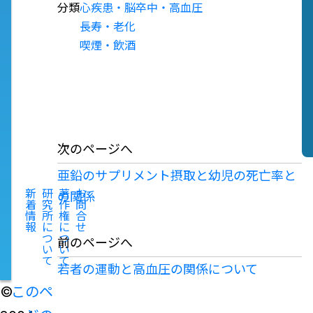
分類
心疾患・脳卒中・高血圧
長寿・老化
喫煙・飲酒
次のページへ
亜鉛のサプリメント摂取と幼児の死亡率と
新
研
著
お
の関係
着
究
作
問
情
所
権
合
報
に
に
せ
つ
つ
前のページへ
い
い
て
て
若者の運動と高血圧の関係について
©
このペ