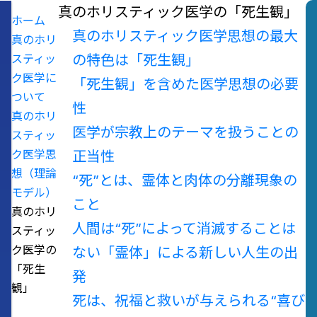
真のホリスティック医学の「死生観」
ホーム
真のホリスティック医学思想の最大
真のホリ
スティッ
の特色は「死生観」
ク医学に
「死生観」を含めた医学思想の必要
ついて
性
真のホリ
医学が宗教上のテーマを扱うことの
スティッ
ク医学思
正当性
想（理論
“死”とは、霊体と肉体の分離現象の
モデル）
こと
真のホリ
人間は“死”によって消滅することは
スティッ
ク医学の
ない
「霊体」による新しい人生の出
「死生
発
観」
死は、祝福と救いが与えられる“喜び