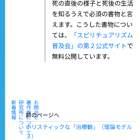
死の直後の様子と死後の生活
を知るうえで必須の書物と言
えます。こうした書物につい
ては、
「スピリチュアリズム
普及会」の第２公式サイト
で
無料公開しています。
新
研
著
お
着
究
作
問
情
所
権
合
前のページへ
報
に
に
せ
つ
つ
ホリスティックな「治療観」（理論モデル
い
い
て
て
３）