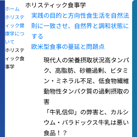
ホリスティック食事学
ホーム
実践の目的と方向性
食生活を自然法
ホリステ
ィック健
則に一致させ、自然界と調和状態に
康学につ
する
いて
欧米型食事の蔓延と問題点
ホリステ
ィック食
現代人の栄養摂取状況
高タンパ
事学
ク、高脂肪、砂糖過剰、ビタミ
ン・ミネラル不足、低食物繊維
動物性タンパク質の過剰摂取の
害
「牛乳信仰」の弊害と、カルシ
ウム・パラドックス
牛乳は悪い
食品！？