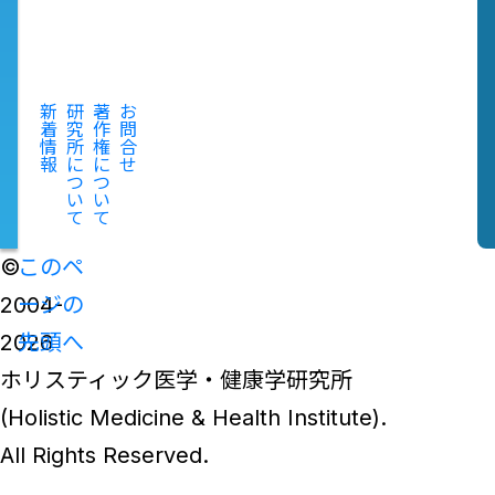
新
研
著
お
着
究
作
問
情
所
権
合
報
に
に
せ
つ
つ
い
い
て
て
©
このペ
2004-
ージの
2026
先頭へ
ホリスティック医学・健康学研究所
(Holistic Medicine & Health Institute).
All Rights Reserved.