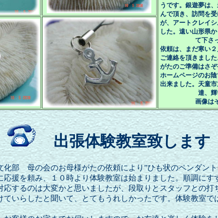
うです。銀遊夢は、
んで頂き、訪問を受
が、アートクレイシ
した。遠い山形県か
て下さ
依頼は、まだ寒い２
ご連絡を頂きました
がたのご準備はさぞ
ホームページのお陰
出来ました。天童市
達、輝
画像は
出張体験教室致します
文化部 母の会のお母様がたの依頼により”ひも状のペンダント
に応援を頼み、１０時より体験教室は始まりました。順調にす
対応するのは大変かと思いましたが、段取りとスタッフとの打
けていらしたと聞いて、とてもうれしかったです。体験教室で