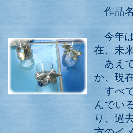
作
今年は
在、未
あえて
か、現
すべて
んでい
り、過
方のイ