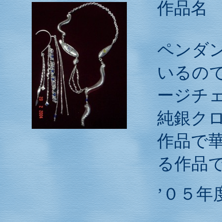
作品
ペンダ
いるの
ージチ
純銀ク
作品で
る作品
’０５