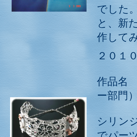
でした
と、新
作して
２０１
作品
ー部門
シリン
でパー