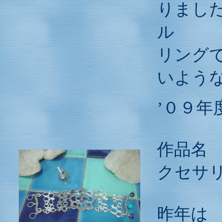
りまし
ル
リング
いよう
’０９
作品
クセサ
昨年は