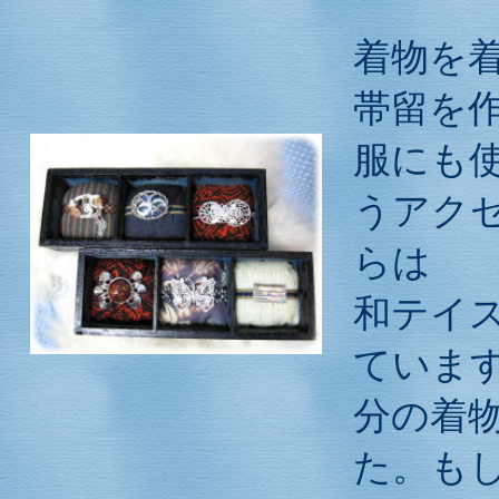
着物を
帯留を
服にも
うアク
らは
和テイ
ていま
分の着
た。も