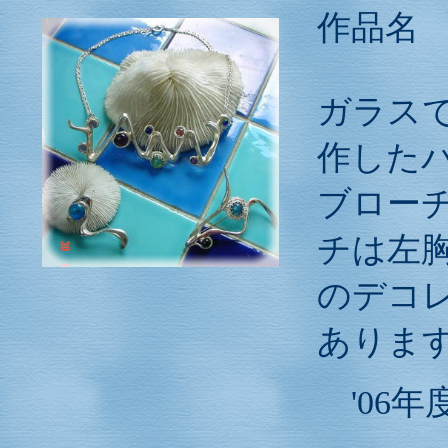
作品
ガラス
作した
ブロー
チは左
のデコ
ありま
'06