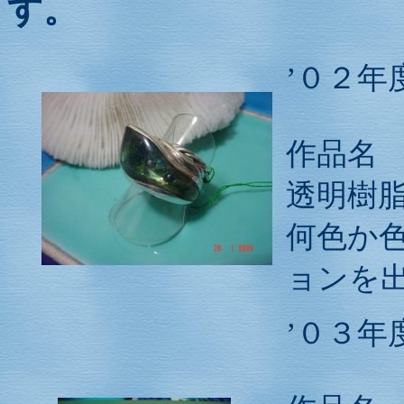
す。
’０２年
作品
透明樹
何色か
ョンを
’０３年