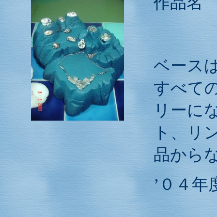
作品
～大
ベース
すべて
リーに
ト、リ
品から
’０４年