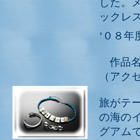
した。
ックレ
’０８年
作品
（アク
旅がテ
の海の
グアム