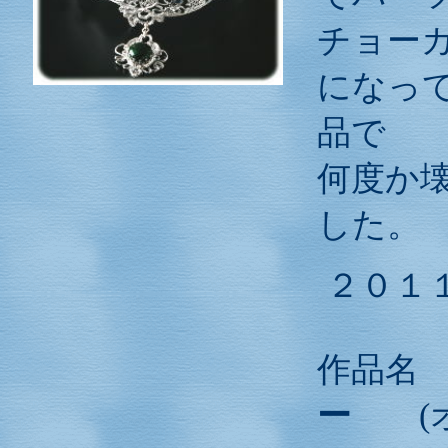
チョー
になっ
品で
何度か
した。
２０１
作品
ー
(オ