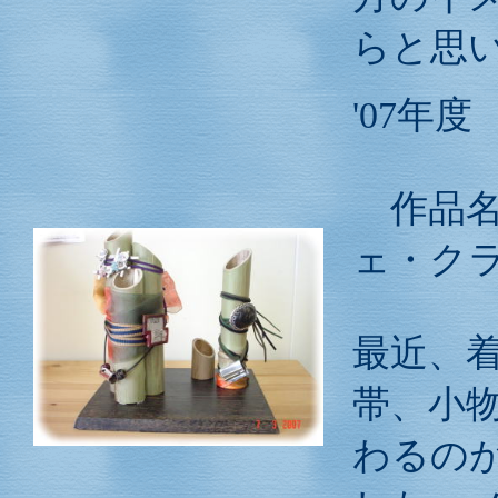
らと思
'07年
作品
ェ・ク
最近、
帯、小
わるの