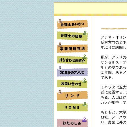
アテネ・オリン
反対方向のミネ
年ぶりに訪問し
私が、アメリカ
サンゼルス・オ
年）の夏であっ
２年間、あるメ
である。
ミネソタは五大
近に位置する。
ある。人口は約
万人が集中して
もともと、大草
Ｍ社、ノースウ
り、農業以外の