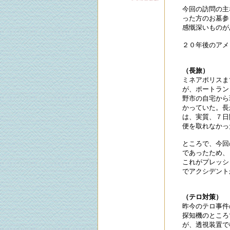
今回の訪問の主
った方のお墓参
感慨深いものが
２０年後のアメ
（長旅）
ミネアポリスま
が、ポートラン
野市の自宅から
かっていた。長
は、実質、７日
便を取れなかっ
ところで、今回
であったため、
これがプレッシ
でアクシデント
（テロ対策）
昨今のテロ事件
探知機のところ
が、透視装置で