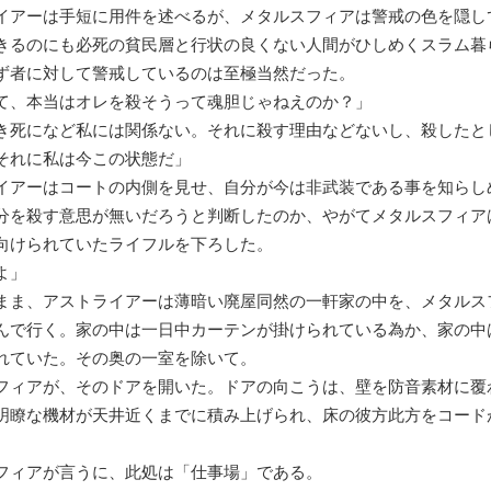
アーは手短に用件を述べるが、メタルスフィアは警戒の色を隠し
きるのにも必死の貧民層と行状の良くない人間がひしめくスラム暮
ず者に対して警戒しているのは至極当然だった。
て、本当はオレを殺そうって魂胆じゃねえのか？」
き死になど私には関係ない。それに殺す理由などないし、殺したと
それに私は今この状態だ」
アーはコートの内側を見せ、自分が今は非武装である事を知らし
を殺す意思が無いだろうと判断したのか、やがてメタルスフィア
向けられていたライフルを下ろした。
よ」
ま、アストライアーは薄暗い廃屋同然の一軒家の中を、メタルス
んで行く。家の中は一日中カーテンが掛けられている為か、家の中
れていた。その奥の一室を除いて。
ィアが、そのドアを開いた。ドアの向こうは、壁を防音素材に覆
明瞭な機材が天井近くまでに積み上げられ、床の彼方此方をコード
ィアが言うに、此処は「仕事場」である。