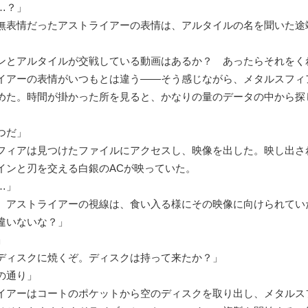
…？」
表情だったアストライアーの表情は、アルタイルの名を聞いた途
ンとアルタイルが交戦している動画はあるか？ あったらそれをく
アーの表情がいつもとは違う――そう感じながら、メタルスフィ
めた。時間が掛かった所を見ると、かなりの量のデータの中から探
つだ」
ィアは見つけたファイルにアクセスし、映像を出した。映し出さ
インと刃を交える白銀のACが映っていた。
…」
アストライアーの視線は、食い入る様にその映像に向けられてい
違いないな？」
」
ディスクに焼くぞ。ディスクは持って来たか？」
の通り」
アーはコートのポケットから空のディスクを取り出し、メタルス