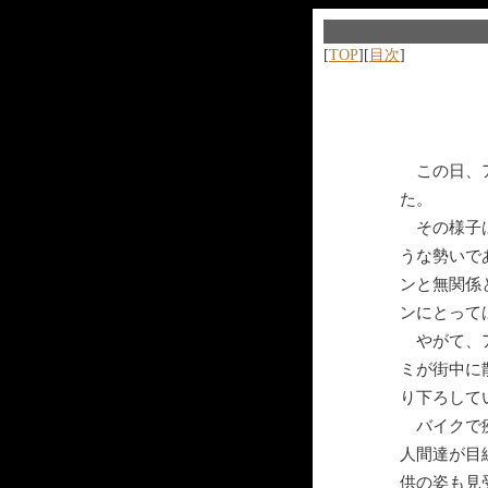
[
TOP
][
目次
]
この日、ア
た。
その様子は
うな勢いで
ンと無関係
ンにとって
やがて、ア
ミが街中に
り下ろして
バイクで疾
人間達が目
供の姿も見