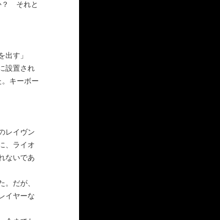
か？ それと
を出す」
に設置され
た。キーボー
のレイヴン
に、ライオ
れないであ
た。だが、
レイヤーな