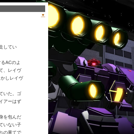
▼
走してい
るACのよ
て、レイヴ
しかしレイヴ
ていた。ゴ
イアーはず
身を包んだ
ていない子
れの果てで