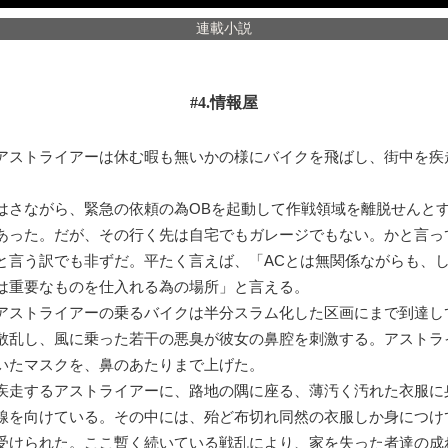
連載小説
#4.情報屋
ストライアーは休む暇も無いかの様にバイクを飛ばし、街中を疾
さながら、緊急の依頼の為OBを起動して作戦領域を離脱せんとす
あった。だが、その行く先は自宅でもガレージでもない。かと言っ
と言う訳でも非ずだ。平たく言えば、「ACとは無関係ながらも、
は重要なものを仕入れる為の場所」と言える。
ストライアーの乗るバイクは半分スラム化した区画にまで到達し
散乱し、風に乗った若干の悪臭が彼女の鼻腔を刺激する。アストラ
いたマスクを、鼻のあたりまで上げた。
走するアストライアーに、路地の隅に座る、薄汚く汚れた衣服に
線を向けている。その中には、殆ど布切れ同然の衣服しか身につけ
受けられた。ここ暫く続いている戦乱により、家を失った者達の成