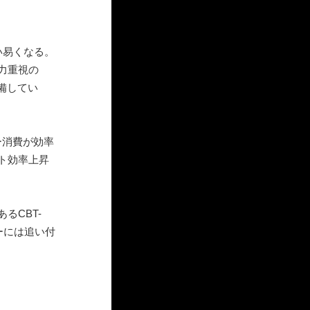
い易くなる。
力重視の
装備してい
ー消費が効率
ト効率上昇
るCBT-
ーには追い付