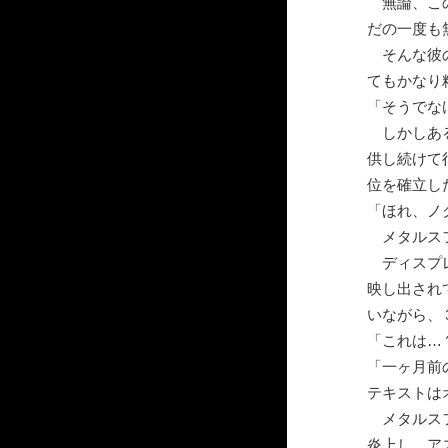
無論、この
だの一度も
そんな彼の
てもかなり
「そうでな
しかしある
供し続けて
位を確立し
「ほれ、ノ
メタルスフ
ディスプレ
映し出され
いながら、
「これは…
「一ヶ月前
テキストは
メタルスフ
炎上し、ア