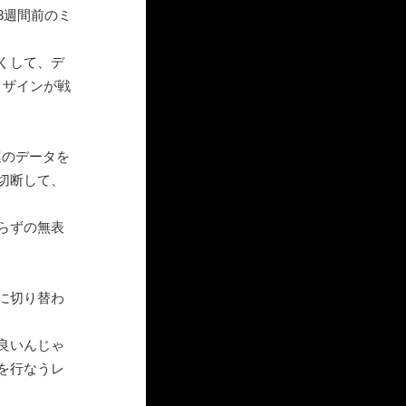
3週間前のミ
くして、デ
とザインが戦
連のデータを
切断して、
らずの無表
に切り替わ
良いんじゃ
を行なうレ