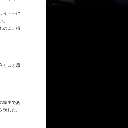
ライアーに
い。
ものに、構
入り口と思
の家主であ
を現した。