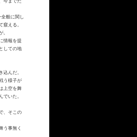
、今までた
ー全般に関し
て窺える。
が。
に情報を提
としての地
き込んだ。
戦う様子が
は上空を舞
んでいた。
で、そこの
舞う事無く