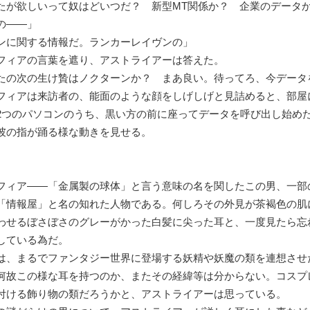
たが欲しいって奴はどいつだ？ 新型MT関係か？ 企業のデータ
の――」
ンに関する情報だ。ランカーレイヴンの」
ィアの言葉を遮り、アストライアーは答えた。
たの次の生け贄はノクターンか？ まあ良い。待ってろ、今データ
ィアは来訪者の、能面のような顔をしげしげと見詰めると、部屋
2つのパソコンのうち、黒い方の前に座ってデータを呼び出し始め
彼の指が踊る様な動きを見せる。
ィア――「金属製の球体」と言う意味の名を関したこの男、一部
「情報屋」と名の知れた人物である。何しろその外見が茶褐色の肌
わせるぼさぼさのグレーがかった白髪に尖った耳と、一度見たら忘
している為だ。
、まるでファンタジー世界に登場する妖精や妖魔の類を連想させ
何故この様な耳を持つのか、またその経緯等は分からない。コスプ
付ける飾り物の類だろうかと、アストライアーは思っている。