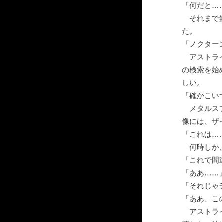
「何だと…
それまで無
た。
「ノクター
アストライ
の検索を始
しい。
「確かこい
メタルスフ
像には、ザ
「これは…
何時しか、
「これで間
「ああ……
「それじゃ
「ああ、こ
アストライ