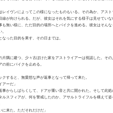
レイヴンによってこの様になったものもいる。その為か、アスト
目線が向けられる。だが、彼女はそれを気にする様子は見せていな
も無い様に、ただ目的の場所へとバイクを進める。彼女はそんな
い。
なった目的を果す、その日までは。
片隅に建つ、少々古ぼけた家をアストライアーは視認した。その
アの前にバイクを止める。
クすると、無愛想な声が返事となって帰って来た。
イアーだ」
事からしばらくして、ドアが重い音と共に開かれた。そして此処
タルスフィアが、何を警戒したのか、アサルトライフルを構えて姿
」
いに来た。ただそれだけだ」