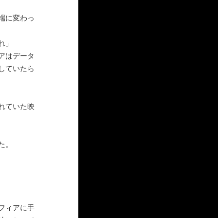
端に変わっ
れ」
アはデータ
していたら
れていた映
た。
フィアに手