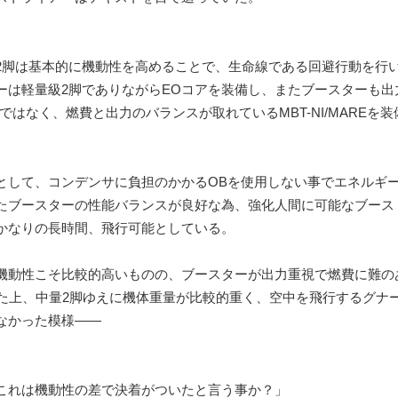
脚は基本的に機動性を高めることで、生命線である回避行動を行
ーは軽量級2脚でありながらEOコアを装備し、またブースターも出
EETではなく、燃費と出力のバランスが取れているMBT-NI/MAREを
して、コンデンサに負担のかかるOBを使用しない事でエネルギ
たブースターの性能バランスが良好な為、強化人間に可能なブース
かなりの長時間、飛行可能としている。
動性こそ比較的高いものの、ブースターが出力重視で燃費に難のあ
だった上、中量2脚ゆえに機体重量が比較的重く、空中を飛行するグナ
なかった模様――
これは機動性の差で決着がついたと言う事か？」