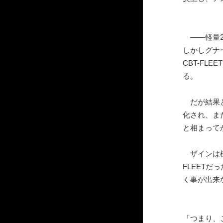
――軽量2
しかしグナ
CBT-FL
る。
だが結果と
化され、ま
と相まって
ザインは機
FLEET
く事が出来
「つまり、