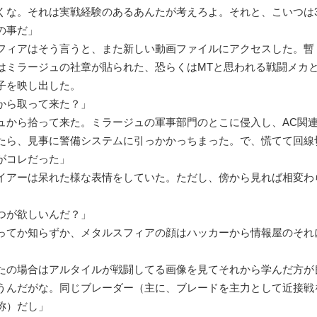
くな。それは実戦経験のあるあんたが考えろよ。それと、こいつは
の事だ」
ィアはそう言うと、また新しい動画ファイルにアクセスした。暫
はミラージュの社章が貼られた、恐らくはMTと思われる戦闘メカ
子を映し出した。
から取って来た？」
ュから拾って来た。ミラージュの軍事部門のとこに侵入し、AC関
たら、見事に警備システムに引っかかっちまった。で、慌てて回線
がコレだった」
アーは呆れた様な表情をしていた。ただし、傍から見れば相変わ
つが欲しいんだ？」
てか知らずか、メタルスフィアの顔はハッカーから情報屋のそれ
たの場合はアルタイルが戦闘してる画像を見てそれから学んだ方が
うんだがな。同じブレーダー（主に、ブレードを主力として近接戦
称）だし」