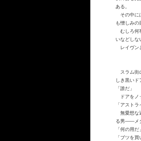
ある。
その中には
も憎しみの
むしろ何事
いなどしな
レイヴンと
スラム街の
しき黒いド
「誰だ」
ドアをノッ
「アストラ
無愛想な返
る男――メ
「何の用だ
「ブツを買