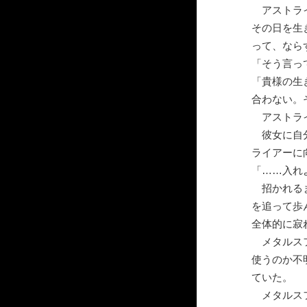
アストライ
その日を生
って、なら
「そう言っ
「貴様の生
合わない。
アストライ
彼女に自分
ライアーに
「……入れ
招かれるま
を追って歩
全体的に寂
メタルスフ
使うのか不
ていた。
メタルスフ