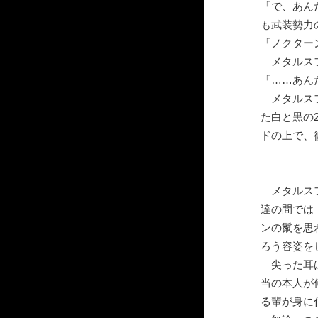
「で、あん
も武装勢力
「ノクター
メタルスフ
「……あん
メタルスフ
た白と黒の
ドの上で、
メタルスフ
達の間では
ンの鬣を思
ろう容姿を
尖った耳は
当の本人が
る輩が身に