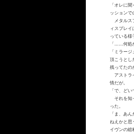
「オレに聞
ッションで
メタルスフ
ィスプレイ
っている様
「……何処
「ミラージ
頂こうとし
残ってたの
アストライ
情だが。
「で、どい
それを知っ
った。
「ま、あん
ねえかと思
イヴンの総