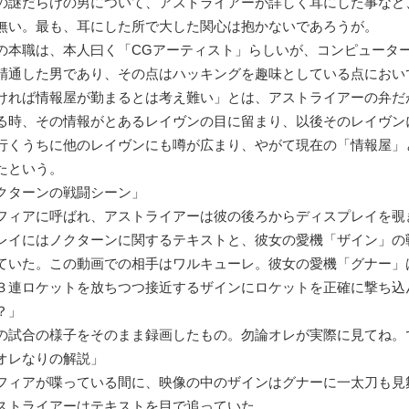
謎だらけの男について、アストライアーが詳しく耳にした事など
無い。最も、耳にした所で大した関心は抱かないであろうが。
本職は、本人曰く「CGアーティスト」らしいが、コンピュータ
精通した男であり、その点はハッキングを趣味としている点におい
ければ情報屋が勤まるとは考え難い」とは、アストライアーの弁だ
時、その情報がとあるレイヴンの目に留まり、以後そのレイヴン
行くうちに他のレイヴンにも噂が広まり、やがて現在の「情報屋」
たという。
クターンの戦闘シーン」
ィアに呼ばれ、アストライアーは彼の後ろからディスプレイを覗
イにはノクターンに関するテキストと、彼女の愛機「ザイン」の
ていた。この動画での相手はワルキューレ。彼女の愛機「グナー」
３連ロケットを放ちつつ接近するザインにロケットを正確に撃ち込
？」
の試合の様子をそのまま録画したもの。勿論オレが実際に見てね。
オレなりの解説」
ィアが喋っている間に、映像の中のザインはグナーに一太刀も見
ストライアーはテキストを目で追っていた。