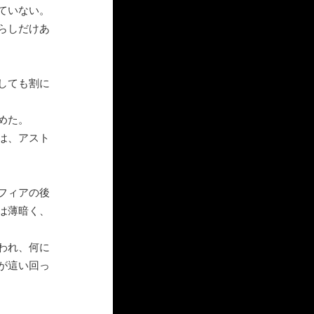
ていない。
らしだけあ
しても割に
めた。
は、アスト
フィアの後
は薄暗く、
われ、何に
が這い回っ