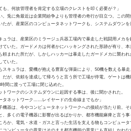
ても、何故管理者を肯定する立場のクレストを叩く必要が？」
い。兎に角最近は企業間紛争よりも管理者の奇行が目立つ。この間
いたが、産業区のコンピュータネットワークも、システムダウンを
ュラは、産業区のミラージュ兵器工場内で暴走した戦闘用メカを
けていた。ガードメカは何者かにハッキングされた形跡が有り、本
も頼まれた所だが、しかしハッカーは暴走したガードメカに襲われ
していた。
スキュラは、愛機が抱える豊富な弾薬により、50機を数える暴走
。だが、依頼を達成して帰ろうと言う所で工場が停電。ゲートは機
3時間に渡って工場に閉じ込めた。
トワークのシステムダウンに起因する事は、後に聞かされた。
ータネットワーク……レイヤードの生命線までもか」
機器は、今やコンピュータネットワークへの接続が当たり前。そ
と、多くの電子機器に影響が出るばかりか、都市機能麻痺と言う事
ころか、電気・水道・ガスと言った生活を支える物もコンピュータ
にコンピュータの異常はそのまま都市機能の異常にも直結しかねな