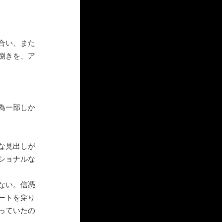
合い、また
捌きを、ア
為一部しか
な見出しが
ショナルな
ない。信憑
ートを穿り
っていたの