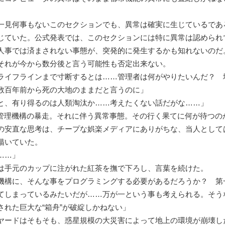
見何事もないこのセクションでも、異常は確実に生じているであ
じていた。公式発表では、このセクションには特に異常は認められ
人事では済まされない事態が、突発的に発生するかも知れないのだ
れが今から数分後と言う可能性も否定出来ない。
ライフラインまで寸断するとは……管理者は何がやりたいんだ？ 
数百年前から死の大地のままだと言うのに」
と、有り得るのは人類淘汰か……考えたくない話だがな……」
管理機構の暴走。それに伴う異常事態。その行く果てに何が待つの
の安直な思考は、チープな娯楽メディアにありがちな、当人として
描いていた。
……」
手元のカップに注がれた紅茶を撫で下ろし、言葉を続けた。
機構に、そんな事をプログラミングする必要があるだろうか？ 第
てしまっているみたいだが……万が一という事も考えられる。そう
された巨大な“箱舟”が破綻しかねない」
ードはそもそも、惑星規模の大災害によって地上の環境が崩壊し