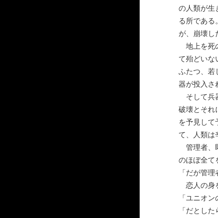
の人類が生
る所である
が、崩壊し
地上を死の
て殆どいな
ふたつ、若
器が投入さ
そして兵器
破壊とそれ
を予見して
て、人類は
管理者、即
のほぼ全て
「だが管理
恋人の身を
「ユニオン
「だとした