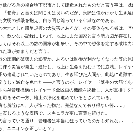
き延びる為の複合地下都市として建造されたものだと言う事は、既
。「箱舟」と言えば聞こえは良いのだが、実際は僅かばかり生き延
た文明の残骸を抱え、自ら閉じ篭っている牢獄なのである。
大地とした惑星規模の大災害とあるが、その実体を知る者は、歴
い。数少ない記録によれば、地上にまだ国家と言う勢力図が存在し
しくはそれ以上の数の国家が相争い、その中で想像を絶する破壊力
れた事が始まりだと言う。
の圧倒的破壊力の影響か、あるいは制御が利かなくなった等の原
に伴う災害が発生・進行し、地上は生命を拒むまでに崩壊。レイヤ
予め建造されていたものであり、生き延びた人間が、此処に避難す
辛うじて滅亡を免れた――と言うのが、レイヤード誕生の大筋であ
ちAI管理機構はレイヤード全区画の機能を統括し、人が直接手を
を司るその一方、地上の浄化を進めているとされている。
者も所詮はAI、人が造った物だ。完璧なんて有り得ない筈……」
案じるような表情で、スキュラが更に言葉を続けた。
の言っている通り、管理者は本当に狂っているのかも知れない……
ら、ユニオンが正しいと？」