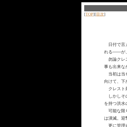
[
TOP
][
目次
]
日付で言え
れる――が
勿論クレス
事も出来な
当初は当セ
向けて、下
クレスト最
しかしその
を持つ洪水
可能な限り
は潰滅。迎
更に管理者