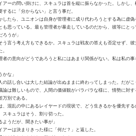
アーの問い掛けに、スキュラは首を縦に振らなかった。しかし、
要するに「分からない」と言う事だ。
かしたら、ユニオンは自身が管理者に成り代わろうとする為に虚偽
とも思っている。最も管理者が暴走しているのだから、彼等にとっ
だろうが」
う言う考え方もできるか。スキュラは戦友の答えも否定せず、彼
た。
理者の意向がどうであろうと私にはあまり関係がない。私は私の事
うかな」
の話し合いは大した結論が出ぬままに終わってしまった。だがこ
議論は難しいもので、人間の価値観がバラバラな様に、情勢に対す
差万別である。
、混乱の中にあるレイヤードの現状で、どう生きるかを優先する
。スキュラはそう、割り切った。
るようだが、聞きたい事が」
アーは決まりきった様に「何だ？」と返した。