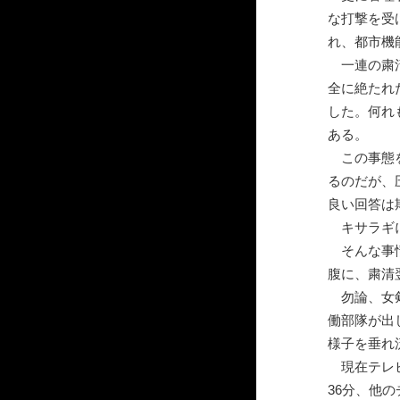
な打撃を受
れ、都市機
一連の粛清
全に絶たれた
した。何れ
ある。
この事態を
るのだが、
良い回答は
キサラギに
そんな事情
腹に、粛清
勿論、女剣
働部隊が出
様子を垂れ
現在テレビ
36分、他