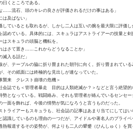
の曰くところである。
な……流石、頭のキレの良さが評価されるだけの事はある」
には及ばない」
しているとも取れるが、しかし二人は互いの腕を最大限に評価し
を認めている。具体的には、スキュラはアストライアーの技量と剣
ーはスキュラの頭脳と機転を。
れはさて置き……これからどうなることか」
の滅入る話だ」
が、テーブルの脇に折り畳まれた朝刊に向く。折り畳まれている
が、その紙面には終極的な見出しが連なっていた。
隊襲来 クレスト崩壊の危機＞
会誌でも＜管理者暴走 目的は人類絶滅か？＞などと言う絶望的
時勢となっている。戦闘絡み、それも管理者が絡んでいるセンセー
の一面を飾れば、今後の情勢が気になろうと言うものだった。
トライアーもスキュラも、社会誌の記事はあまり当てにしてはい
と認識しているのも理由の一つだが、アイドルや著名人のプライベ
過熱報道するその姿勢が、何よりも二人の顰蹙（ひんしゅく）を買