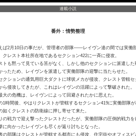
連載小説
番外：情勢整理
ば2月10日の事だが、管理者の部隊――レイヴン達の間では実働
、クレスト本社所在地であるセクション422に一斉に侵攻。
トも黙って見ている筈がなく、しかし他のセクションに派遣した
かったため、レイヴンを派遣して実働部隊の迎撃に当たらせた。
クションの通気用巨大ダクトに球状メカが侵攻、クレスト管轄セ
から侵攻してきたが、これはレイヴンの活躍によって撃破された。
大の危機は、レイヴンによって回避されたかに思えた。
1時間後、やはりクレストが管轄するセクション419に実働部隊が
の如くクレストの防衛線に押し寄せて来た。
の戦力で迎え撃ったクレストだったが、実働部隊の圧倒的戦力を
撃に向かったレイヴンも尽くが返り討ちとなった。
の部隊はクレストが管轄する都市にも侵攻、住宅街やオフィスビ