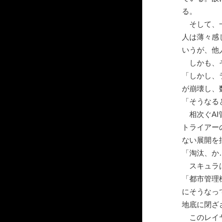
る。
そして、一
人は薄々感
いうが、他
しかも、そ
「しかし、
が崩壊し、
「そうなる
相次ぐAI
トライアー
ない展開を
「淘汰、か
スキュラは
「都市管理
にそうなっ
地底に閉ざ
このレイヤ