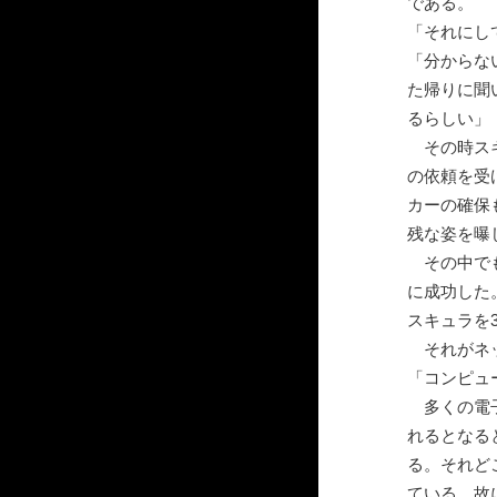
である。
「それにし
「分からな
た帰りに聞
るらしい」
その時スキ
の依頼を受
カーの確保
残な姿を曝
その中でも
に成功した
スキュラを
それがネッ
「コンピュ
多くの電子
れるとなる
る。それど
ている。故