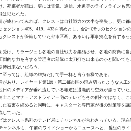
け、死傷者が続出。更には電気、通信、水道等のライフラインも完
能は絶たれた。
が終わってみれば、クレストは自社戦力の大半を喪失し、更に都
セクション405、419、433を初めとし、合計で8つのセクション
もクレストが管轄していた都市区画、あるいは軍事拠点を有するセ
受け、ミラージュも各地の自社戦力を集結させ、各地の防衛に当
圧倒的な力を有する管理者の部隊に太刀打ち出来るのかと聞いても
期待出来ないだろう。
至っては、組織の維持だけで手一杯と言う有様である。
があり、レイヤード第1層・第二都市区の澄み切ったような人工
翌日のメディアが垂れ流している報道は退廃的な空気が漂っていた
士ことマナ＝アストライアー宅のテレビもその例外ではなく、こ
した被害を纏めると同時に、キャスターと専門家が後の対策等を議
流していた。
はクレスト系列のテレビ局にチャンネルが合わさっている。現在時
のチャンネルも、午前のワイドショーからニュースへと、番組のライ