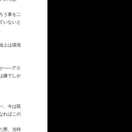
ろう事を二
ていないと
。
地上は環境
か――アス
は嫌でしか
一、今は既
なればこの
た際、当時