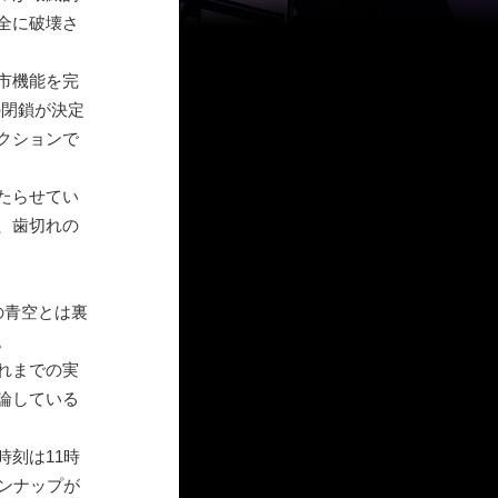
全に破壊さ
市機能を完
の閉鎖が決定
クションで
たらせてい
、歯切れの
の青空とは裏
。
れまでの実
論している
刻は11時
ンナップが