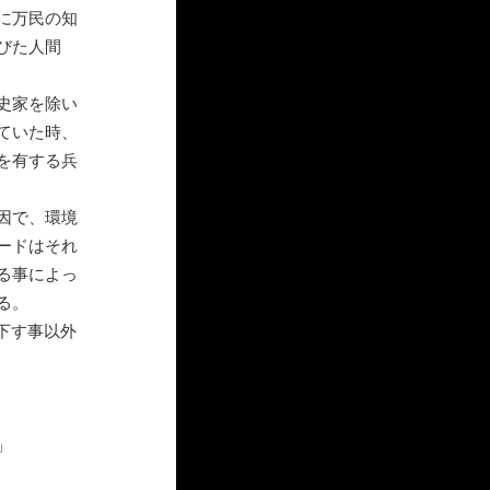
に万民の知
びた人間
史家を除い
ていた時、
を有する兵
因で、環境
ードはそれ
る事によっ
る。
下す事以外
」