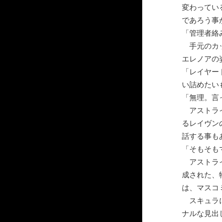
変わってい
であろう事
「管理者絡
手元のカッ
エレノアの
「レイヤー
い詰めたい
「無理。言
アストライ
るレイヴン
話する事も
「そもそも
アストライ
成された、
は、マスコ
スキュラに
ナルな見出