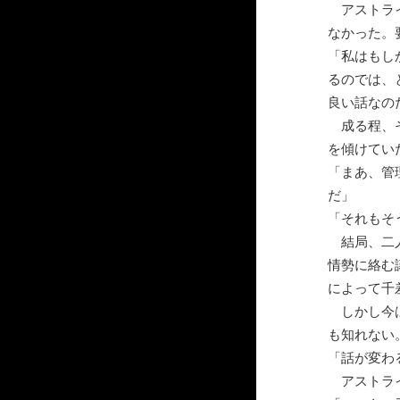
アストライ
なかった。
「私はもし
るのでは、
良い話なの
成る程、そ
を傾けてい
「まあ、管
だ」
「それもそ
結局、二人
情勢に絡む
によって千
しかし今は
も知れない
「話が変わ
アストライ