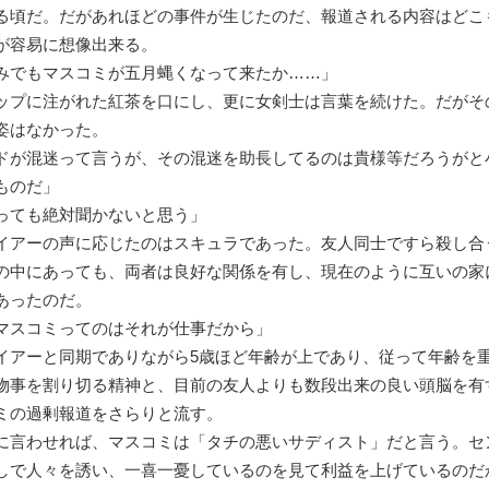
る頃だ。だがあれほどの事件が生じたのだ、報道される内容はどこ
が容易に想像出来る。
みでもマスコミが五月蝿くなって来たか……」
プに注がれた紅茶を口にし、更に女剣士は言葉を続けた。だがそ
姿はなかった。
ドが混迷って言うが、その混迷を助長してるのは貴様等だろうがと
ものだ」
っても絶対聞かないと思う」
アーの声に応じたのはスキュラであった。友人同士ですら殺し合
の中にあっても、両者は良好な関係を有し、現在のように互いの家
あったのだ。
マスコミってのはそれが仕事だから」
アーと同期でありながら5歳ほど年齢が上であり、従って年齢を
物事を割り切る精神と、目前の友人よりも数段出来の良い頭脳を有
ミの過剰報道をさらりと流す。
言わせれば、マスコミは「タチの悪いサディスト」だと言う。セ
しで人々を誘い、一喜一憂しているのを見て利益を上げているのだ