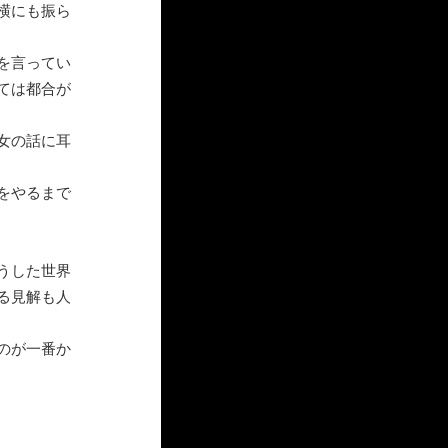
横にも振ら
を言ってい
ては都合が
女の話に耳
をやるまで
うした世界
る見解も人
のが一番か