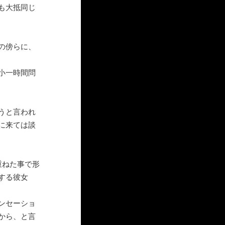
も大抵同じ
の傍らに、
小一時間問
うと言われ
に来ては談
重ねた事で形
する彼女
ンセーショ
から、と言