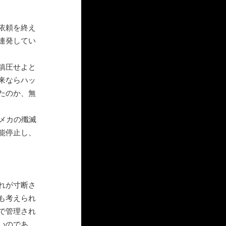
依頼を終え
連発してい
鎮圧せよと
来ならハッ
たのか、無
メカの殲滅
能停止し、
れが寸断さ
も考えられ
で管理され
いのであ