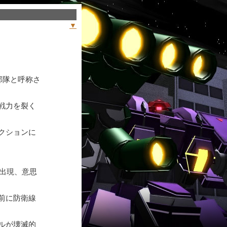
▼
部隊と呼称さ
戦力を裂く
クションに
出現、意思
前に防衛線
ルが壊滅的