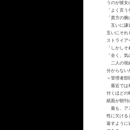
うのが彼女
「よく言う
「貴方の腕
互いに謙遜
互いにそれ
ストライア
「しかしそ
「全く、気
二人の視線
分からない
＜管理者部
最近では社
付くほどの
紙面が朝刊
最も、アス
性に欠ける
返すように