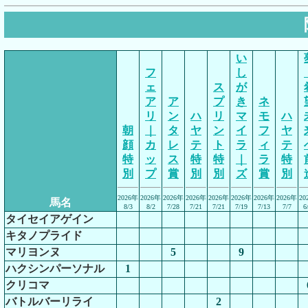
い
フ
し
ェ
ス
が
ア
ア
プ
き
ネ
リ
ン
ハ
リ
マ
モ
ハ
朝
｜
タ
ヤ
ン
イ
フ
ヤ
顔
カ
レ
テ
ト
ラ
ィ
テ
特
ッ
ス
特
特
｜
ラ
特
別
プ
賞
別
別
ズ
賞
別
2026年
2026年
2026年
2026年
2026年
2026年
2026年
2026年
20
馬名
8/3
8/2
7/28
7/21
7/21
7/19
7/13
7/7
6
タイセイアゲイン
キタノプライド
マリヨンヌ
5
9
ハクシンパーソナル
1
クリコマ
バトルバーリライ
2