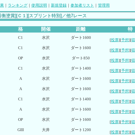
果
｜
ランキング
｜
使用説明
｜
新規登録
｜
参加者リスト
｜
管理用
格
開催
距離
特
C1
水沢
ダート1600
[
投票
][
予想
][
C1
水沢
ダート1600
[
投票
][
予想
][
OP
水沢
ダート850
[
投票
][
予想
][
C1
水沢
ダート1400
[
投票
][
予想
][
A
水沢
ダート1600
[
投票
][
予想
][
A
水沢
ダート1600
[
投票
][
予想
][
C1
水沢
ダート1400
[
投票
][
予想
][
A
水沢
ダート1600
[
投票
][
予想
][
OP
水沢
ダート1600
[
投票
][
予想
][
GIII
大井
ダート1200
[
投票
][
予想
][