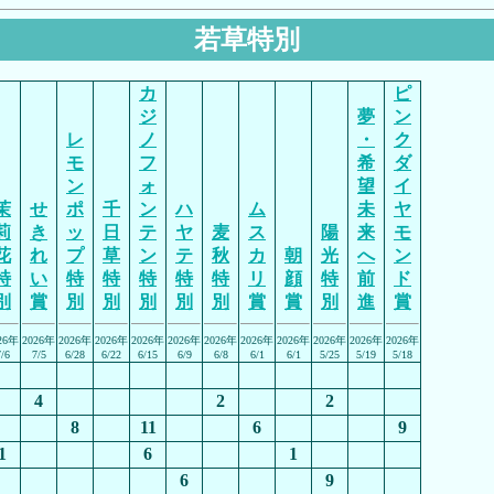
若草特別
カ
ピ
ジ
夢
ン
レ
ノ
・
ク
モ
フ
希
ダ
ン
ォ
望
イ
茉
せ
ポ
千
ン
ハ
ム
未
ヤ
莉
き
ッ
日
テ
ヤ
麦
ス
陽
来
モ
花
れ
プ
草
ン
テ
秋
カ
朝
光
へ
ン
特
い
特
特
特
特
特
リ
顔
特
前
ド
別
賞
別
別
別
別
別
賞
賞
別
進
賞
26年
2026年
2026年
2026年
2026年
2026年
2026年
2026年
2026年
2026年
2026年
2026年
/6
7/5
6/28
6/22
6/15
6/9
6/8
6/1
6/1
5/25
5/19
5/18
4
2
2
8
11
6
9
1
6
1
6
9