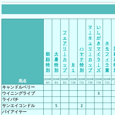
マ
い
フ
｜
し
ェ
キ
が
ア
ュ
き
ネ
リ
ハ
リ
マ
モ
朝
大
｜
ヤ
｜
イ
フ
顔
暑
カ
テ
カ
ラ
ィ
特
特
ッ
Ｂ
特
ッ
｜
ラ
別
別
プ
１
別
プ
ズ
賞
2026年
2026年
2026年
2026年
2026年
2026年
2026年
2026年
20
馬名
8/3
8/3
8/2
7/26
7/21
7/20
7/19
7/13
7
キャンドルベリー
ウイニングライブ
3
ライパチ
サンエイコンドル
5
2
パイアイヤー