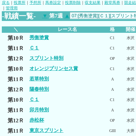
戻る
｜
投票所
｜
予想所
｜
馬券設定
｜
投票削除
｜
収支結果
｜
殿堂馬券
｜
競走結
｜
管理用
-戦績一覧-
▼
第7週
▲
＼
レース名
格
開催
第10Ｒ
秀衡塗賞
C1
水沢
第11Ｒ
Ｃ１
C1
水沢
第12Ｒ
スプリント特別
OP
水沢
第10Ｒ
オレンジプリンセス賞
C1
水沢
第11Ｒ
若草特別
A
水沢
第12Ｒ
陽春特別
A
水沢
第10Ｒ
Ｃ１
C1
水沢
第11Ｒ
卯月特別
A
水沢
第12Ｒ
赤松杯
OP
水沢
第11Ｒ
東京スプリント
GIII
大井