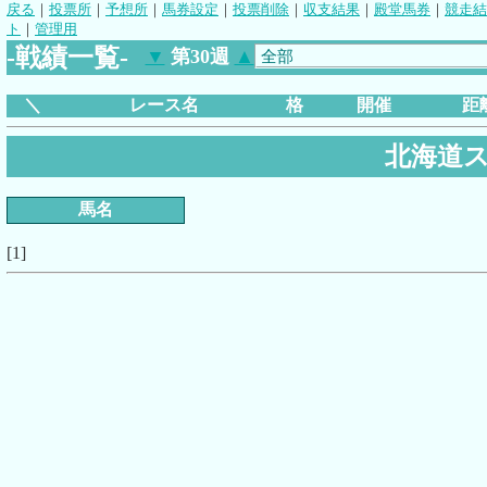
戻る
｜
投票所
｜
予想所
｜
馬券設定
｜
投票削除
｜
収支結果
｜
殿堂馬券
｜
競走結
ト
｜
管理用
-戦績一覧-
▼
第30週
▲
＼
レース名
格
開催
距
北海道
馬名
[1]