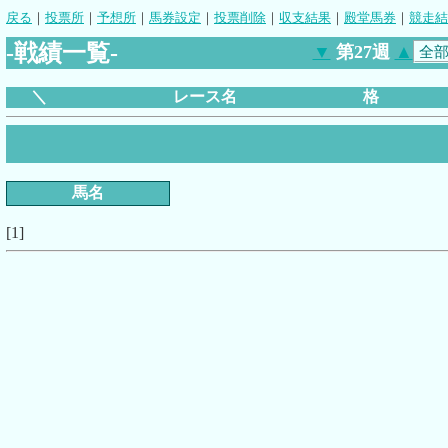
戻る
｜
投票所
｜
予想所
｜
馬券設定
｜
投票削除
｜
収支結果
｜
殿堂馬券
｜
競走結
-戦績一覧-
▼
第27週
▲
＼
レース名
格
馬名
[1]