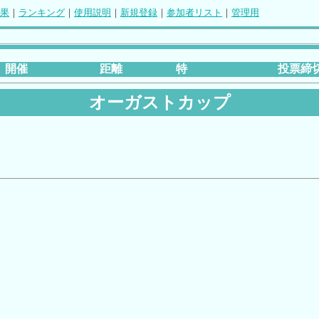
果
｜
ランキング
｜
使用説明
｜
新規登録
｜
参加者リスト
｜
管理用
開催
距離
特
投票締
オーガストカップ
s