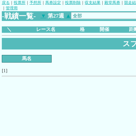
戻る
｜
投票所
｜
予想所
｜
馬券設定
｜
投票削除
｜
収支結果
｜
殿堂馬券
｜
競走結
｜
管理用
-戦績一覧-
▼
第27週
▲
＼
レース名
格
開催
距
ス
馬名
[1]