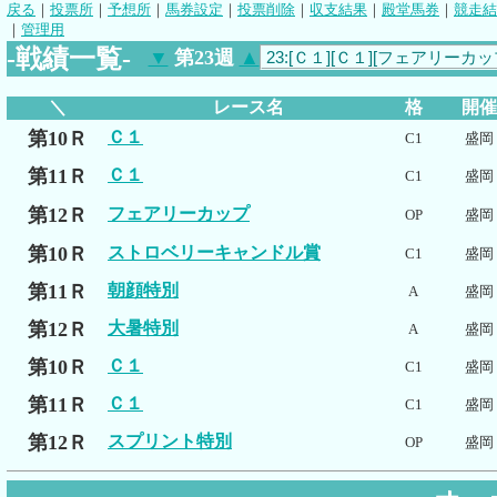
戻る
｜
投票所
｜
予想所
｜
馬券設定
｜
投票削除
｜
収支結果
｜
殿堂馬券
｜
競走結
｜
管理用
-戦績一覧-
▼
第23週
▲
＼
レース名
格
開催
第10Ｒ
Ｃ１
C1
盛岡
第11Ｒ
Ｃ１
C1
盛岡
第12Ｒ
フェアリーカップ
OP
盛岡
第10Ｒ
ストロベリーキャンドル賞
C1
盛岡
第11Ｒ
朝顔特別
A
盛岡
第12Ｒ
大暑特別
A
盛岡
第10Ｒ
Ｃ１
C1
盛岡
第11Ｒ
Ｃ１
C1
盛岡
第12Ｒ
スプリント特別
OP
盛岡