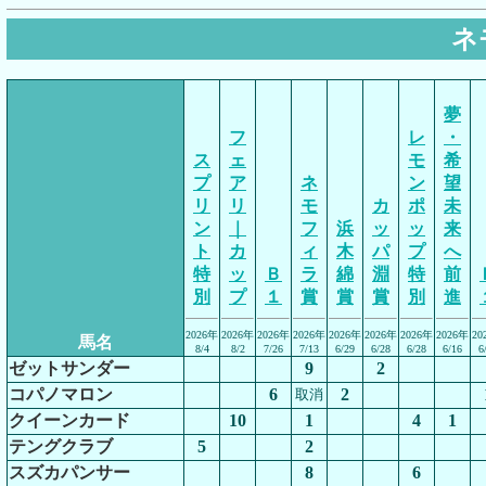
ネ
夢
フ
レ
・
ス
ェ
モ
希
プ
ア
ネ
ン
望
リ
リ
モ
カ
ポ
未
ン
｜
フ
浜
ッ
ッ
来
ト
カ
ィ
木
パ
プ
へ
特
ッ
Ｂ
ラ
綿
淵
特
前
別
プ
１
賞
賞
賞
別
進
2026年
2026年
2026年
2026年
2026年
2026年
2026年
2026年
20
馬名
8/4
8/2
7/26
7/13
6/29
6/28
6/28
6/16
6
ゼットサンダー
9
2
コパノマロン
6
2
取消
クイーンカード
10
1
4
1
テングクラブ
5
2
スズカパンサー
8
6